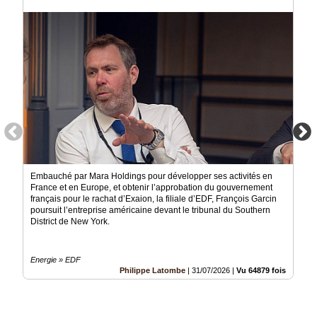
Médias
du
groupe
Blogs
Prémium
Inscription
annuaire
pro
Accès
éditeur
Embauché par Mara Holdings pour développer ses activités en
France et en Europe, et obtenir l’approbation du gouvernement
français pour le rachat d’Exaion, la filiale d’EDF, François Garcin
poursuit l’entreprise américaine devant le tribunal du Southern
District de New York.
Energie » EDF
Philippe Latombe
|
31/07/2026
|
Vu 64879 fois