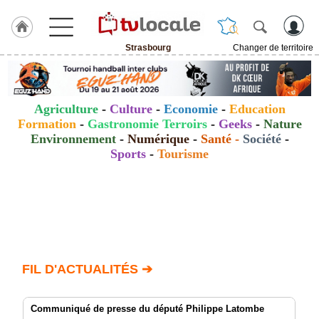
Strasbourg
Changer de territoire
J'adhère
à
Hulcoq
Agriculture
-
Culture
-
Economie
-
Education
ACCUEIL
Formation
-
Gastronomie Terroirs
-
Geeks
-
Nature
Strasbourg
Environnement
-
Numérique
-
Santé
-
Société
-
Sports
-
Tourisme
TvLocale
France
Accueil
RUBRIQUES
Agenda
FIL D'ACTUALITÉS ➔
Gazette
Communiqué de presse du député Philippe Latombe
Vidéos