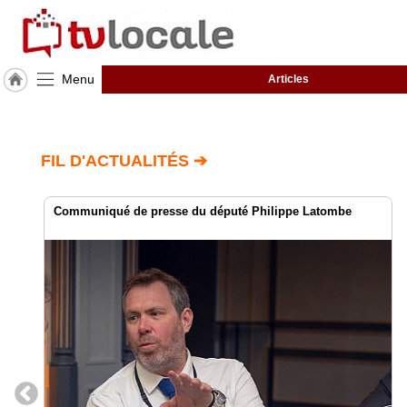
Menu
Articles
J'adhère
à
Hulcoq
FIL D'ACTUALITÉS ➔
ACCUEIL
Strasbourg
Communiqué de presse du député Philippe Latombe
TvLocale
France
Accueil
RUBRIQUES
Agenda
Gazette