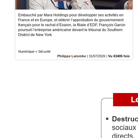
Vidéos
Embauché par Mara Holdings pour développer ses activités en
Médias
France et en Europe, et obtenir l’approbation du gouvernement
du
français pour le rachat d’Exaion, la filiale d’EDF, François Garcin
groupe
poursuit l’entreprise américaine devant le tribunal du Southern
District de New York.
Blogs
Prémium
Numérique » Sécurité
Philippe Latombe
|
31/07/2026
|
Vu 63405 fois
Inscription
annuaire
pro
Accès
éditeur