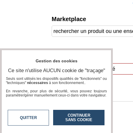
Vidéos
Marketplace
Médias
du
groupe
Blogs
Prémium
Inscription
Annuaire
annuaire
Gestion des cookies
pro
Ce site n'utilise AUCUN cookie de "traçage"
Accès
éditeur
Seuls sont utilisés les dispositifs qualifiés de "fonctionnels" ou
"techniques"
nécessaires
à son fonctionnement..
En revanche, pour plus de sécurité, vous pouvez toujours
paramétrer/gérer manuellement ceux-ci dans votre navigateur.
CONTINUER
QUITTER
SANS COOKIE