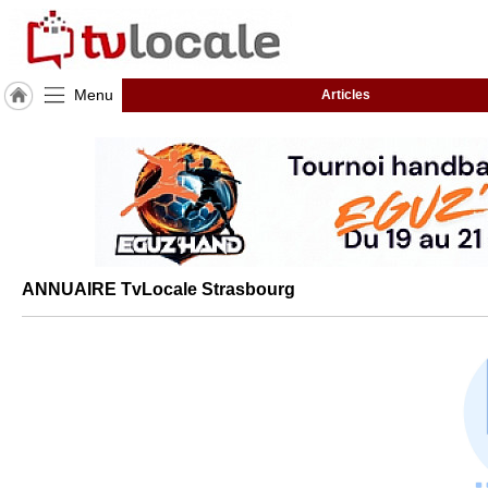
Menu
Articles
J'adhère
à
Hulcoq
ACCUEIL
Strasbourg
TvLocale
ANNUAIRE TvLocale Strasbourg
France
Accueil
RUBRIQUES
Agenda
Gazette