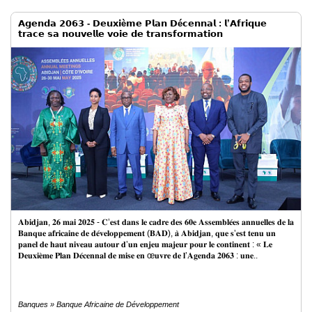
𝗔𝗴𝗲𝗻𝗱𝗮 𝟮𝟬𝟲𝟯 - 𝗗𝗲𝘂𝘅𝗶è𝗺𝗲 𝗣𝗹𝗮𝗻 𝗗é𝗰𝗲𝗻𝗻𝗮𝗹 : 𝗹’𝗔𝗳𝗿𝗶𝗾𝘂𝗲
𝘁𝗿𝗮𝗰𝗲 𝘀𝗮 𝗻𝗼𝘂𝘃𝗲𝗹𝗹𝗲 𝘃𝗼𝗶𝗲 𝗱𝗲 𝘁𝗿𝗮𝗻𝘀𝗳𝗼𝗿𝗺𝗮𝘁𝗶𝗼𝗻
𝐀𝐛𝐢𝐝𝐣𝐚𝐧, 𝟐𝟔 𝐦𝐚𝐢 𝟐𝟎𝟐𝟓 - 𝐂’𝐞𝐬𝐭 𝐝𝐚𝐧𝐬 𝐥𝐞 𝐜𝐚𝐝𝐫𝐞 𝐝𝐞𝐬 𝟔𝟎𝐞 𝐀𝐬𝐬𝐞𝐦𝐛𝐥𝐞́𝐞𝐬 𝐚𝐧𝐧𝐮𝐞𝐥𝐥𝐞𝐬 𝐝𝐞 𝐥𝐚
𝐁𝐚𝐧𝐪𝐮𝐞 𝐚𝐟𝐫𝐢𝐜𝐚𝐢𝐧𝐞 𝐝𝐞 𝐝𝐞́𝐯𝐞𝐥𝐨𝐩𝐩𝐞𝐦𝐞𝐧𝐭 (𝐁𝐀𝐃), 𝐚̀ 𝐀𝐛𝐢𝐝𝐣𝐚𝐧, 𝐪𝐮𝐞 𝐬’𝐞𝐬𝐭 𝐭𝐞𝐧𝐮 𝐮𝐧
𝐩𝐚𝐧𝐞𝐥 𝐝𝐞 𝐡𝐚𝐮𝐭 𝐧𝐢𝐯𝐞𝐚𝐮 𝐚𝐮𝐭𝐨𝐮𝐫 𝐝’𝐮𝐧 𝐞𝐧𝐣𝐞𝐮 𝐦𝐚𝐣𝐞𝐮𝐫 𝐩𝐨𝐮𝐫 𝐥𝐞 𝐜𝐨𝐧𝐭𝐢𝐧𝐞𝐧𝐭 : « 𝐋𝐞
𝐃𝐞𝐮𝐱𝐢𝐞̀𝐦𝐞 𝐏𝐥𝐚𝐧 𝐃𝐞́𝐜𝐞𝐧𝐧𝐚𝐥 𝐝𝐞 𝐦𝐢𝐬𝐞 𝐞𝐧 œ𝐮𝐯𝐫𝐞 𝐝𝐞 𝐥’𝐀𝐠𝐞𝐧𝐝𝐚 𝟐𝟎𝟔𝟑 : 𝐮𝐧𝐞..
Banques » Banque Africaine de Développement