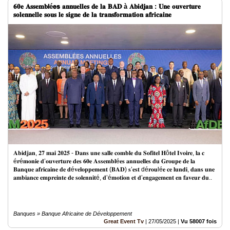
𝟔𝟎𝐞 𝐀𝐬𝐬𝐞𝐦𝐛𝗹é𝗲𝘀 𝐚𝐧𝐧𝐮𝐞𝐥𝐥𝐞𝐬 𝐝𝐞 𝐥𝐚 𝐁𝐀𝐃 à 𝐀𝐛𝐢𝐝𝐣𝐚𝐧 : 𝐔𝐧𝐞 𝐨𝐮𝐯𝐞𝐫𝐭𝐮𝐫𝐞
𝐬𝐨𝐥𝐞𝐧𝐧𝐞𝐥𝐥𝐞 𝐬𝐨𝐮𝐬 𝐥𝐞 𝐬𝐢𝐠𝐧𝐞 𝐝𝐞 𝐥𝐚 𝐭𝐫𝐚𝐧𝐬𝐟𝐨𝐫𝐦𝐚𝐭𝐢𝐨𝐧 𝐚𝐟𝐫𝐢𝐜𝐚𝐢𝐧𝐞
𝐀𝐛𝐢𝐝𝐣𝐚𝐧, 𝟐𝟕 𝐦𝐚𝐢 𝟐𝟎𝟐𝟓 - 𝐃𝐚𝐧𝐬 𝐮𝐧𝐞 𝐬𝐚𝐥𝐥𝐞 𝐜𝐨𝐦𝐛𝐥𝐞 𝐝𝐮 𝐒𝐨𝐟𝐢𝐭𝐞𝐥 𝐇ô𝐭𝐞𝐥 𝐈𝐯𝐨𝐢𝐫𝐞, 𝐥𝐚 𝐜​​​​​​
é𝐫é𝐦𝐨𝐧𝐢𝐞 𝐝’𝐨𝐮𝐯𝐞𝐫𝐭𝐮𝐫𝐞 𝐝𝐞𝐬 𝟔𝟎𝐞 𝐀𝐬𝐬𝐞𝐦𝐛𝐥é𝐞𝐬 𝐚𝐧𝐧𝐮𝐞𝐥𝐥𝐞𝐬 𝐝𝐮 𝐆𝐫𝐨𝐮𝐩𝐞 𝐝𝐞 𝐥𝐚
𝐁𝐚𝐧𝐪𝐮𝐞 𝐚𝐟𝐫𝐢𝐜𝐚𝐢𝐧𝐞 𝐝𝐞 𝐝é𝐯𝐞𝐥𝐨𝐩𝐩𝐞𝐦𝐞𝐧𝐭 (𝐁𝐀𝐃) 𝐬’𝐞𝐬𝐭 dé𝐫𝐨𝐮lé𝐞 𝐜𝐞 𝐥𝐮𝐧𝐝𝐢, 𝐝𝐚𝐧𝐬 𝐮𝐧𝐞
𝐚𝐦𝐛𝐢𝐚𝐧𝐜𝐞 𝐞𝐦𝐩𝐫𝐞𝐢𝐧𝐭𝐞 𝐝𝐞 𝐬𝐨𝐥𝐞𝐧𝐧𝐢𝐭é, 𝐝’é𝐦𝐨𝐭𝐢𝐨𝐧 𝐞𝐭 𝐝’𝐞𝐧𝐠𝐚𝐠𝐞𝐦𝐞𝐧𝐭 𝐞𝐧 𝐟𝐚𝐯𝐞𝐮𝐫 𝐝𝐮..
Banques » Banque Africaine de Développement
Great Event Tv
|
27/05/2025
|
Vu 58007 fois