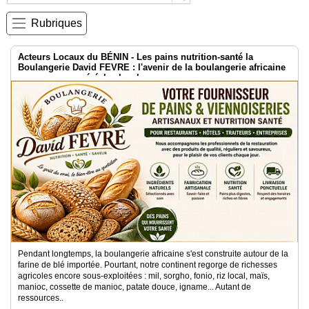
Rubriques
Médias
du
groupe
Acteurs Locaux du BÉNIN - Les pains nutrition-santé la
Boulangerie David FEVRE : l'avenir de la boulangerie africaine
Blogs
passe par nos céréales locales
Prémium
Inscription
annuaire
pro
Accès
éditeur
Pendant longtemps, la boulangerie africaine s'est construite autour de la
farine de blé importée. Pourtant, notre continent regorge de richesses
agricoles encore sous-exploitées : mil, sorgho, fonio, riz local, maïs,
manioc, cossette de manioc, patate douce, igname... Autant de
ressources..