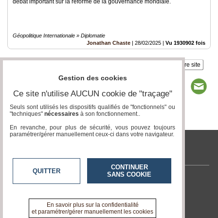
débat important sur la réforme de la gouvernance mondiale.
Géopolitique Internationale » Diplomatie
Jonathan Chaste
|
28/02/2025
|
Vu 1930902 fois
Insérez sur votre site
Gestion des cookies
Ce site n'utilise AUCUN cookie de "traçage"
Seuls sont utilisés les dispositifs qualifiés de "fonctionnels" ou
"techniques"
nécessaires
à son fonctionnement..
Page 1 / 12
1
2
3
4
5
6
7
8
9
10
11
12
En revanche, pour plus de sécurité, vous pouvez toujours
paramétrer/gérer manuellement ceux-ci dans votre navigateur.
tvlocale.fr
CONTINUER
QUITTER
SANS COOKIE
Contactez-nous
En savoir +
A propos de tvlocale.fr
En savoir plus sur la confidentialité
et paramétrer/gérer manuellement les cookies