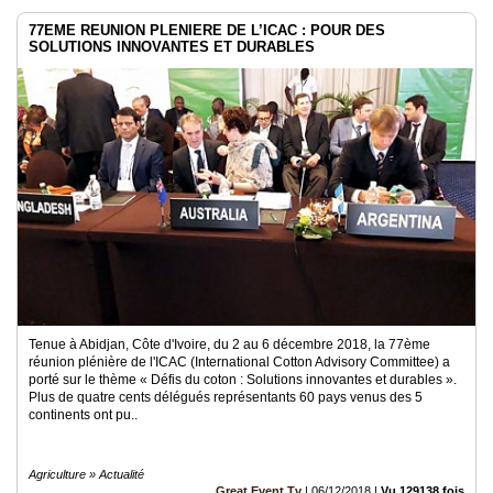
77EME REUNION PLENIERE DE L’ICAC : POUR DES
SOLUTIONS INNOVANTES ET DURABLES
Tenue à Abidjan, Côte d'Ivoire, du 2 au 6 décembre 2018, la 77ème
réunion plénière de l'ICAC (International Cotton Advisory Committee) a
porté sur le thème « Défis du coton : Solutions innovantes et durables ».
Plus de quatre cents délégués représentants 60 pays venus des 5
continents ont pu..
Agriculture » Actualité
Great Event Tv
|
06/12/2018
|
Vu 129138 fois