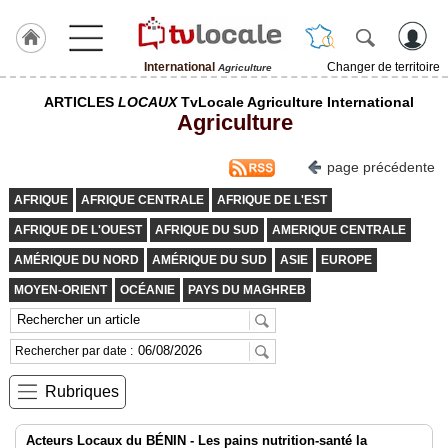
International
Changer de territoire
Agriculture
J'adhère
ARTICLES
LOCAUX
TvLocale Agriculture International
à
Agriculture
Hulcoq
ACCUEIL
page précédente
International
AFRIQUE
AFRIQUE CENTRALE
AFRIQUE DE L'EST
TvLocale
AFRIQUE DE L'OUEST
AFRIQUE DU SUD
AMERIQUE CENTRALE
France
AMÉRIQUE DU NORD
AMÉRIQUE DU SUD
ASIE
EUROPE
Accueil
MOYEN-ORIENT
OCÉANIE
PAYS DU MAGHREB
RUBRIQUES
Rechercher par date :
Agenda
Rubriques
Gazette
Acteurs Locaux du BÉNIN - Les pains nutrition-santé la
Vidéos