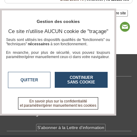
Insérez sur votre site
Gestion des cookies
Ce site n'utilise AUCUN cookie de "traçage"
Seuls sont utilisés les dispositifs qualifiés de "fonctionnels" ou
"techniques"
nécessaires
à son fonctionnement..
Page 1 / 2
1
2
En revanche, pour plus de sécurité, vous pouvez toujours
paramétrer/gérer manuellement ceux-ci dans votre navigateur.
tvlocale.fr
CONTINUER
QUITTER
SANS COOKIE
Contactez-nous
En savoir +
A propos de tvlocale.fr
En savoir plus sur la confidentialité
et paramétrer/gérer manuellement les cookies
Devenir délégué
S'abonner à la Lettre d'information