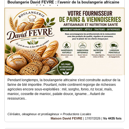
Boulangerie David FEVRE : l'avenir de la boulangerie africaine
passe par nos céréales locales
Médias
du
groupe
Blogs
Prémium
Inscription
annuaire
pro
Accès
éditeur
Pendant longtemps, la boulangerie africaine s'est construite autour de la
farine de blé importée. Pourtant, notre continent regorge de richesses
agricoles encore sous-exploitées : mil, sorgho, fonio, riz local, maïs,
manioc, cossette de manioc, patate douce, igname... Autant de
ressources..
Céréales, oleagineux et protéagineux » Productions Locales
Maison David FEVRE
|
17/07/2026
|
Vu 4435 fois