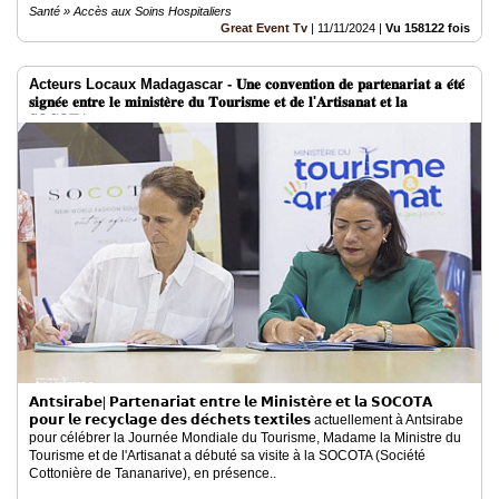
Santé » Accès aux Soins Hospitaliers
Great Event Tv
|
11/11/2024
|
Vu 158122 fois
Acteurs Locaux Madagascar - 𝐔𝐧𝐞 𝐜𝐨𝐧𝐯𝐞𝐧𝐭𝐢𝐨𝐧 𝐝𝐞 𝐩𝐚𝐫𝐭𝐞𝐧𝐚𝐫𝐢𝐚𝐭 𝐚 𝐞́𝐭𝐞́
𝐬𝐢𝐠𝐧𝐞́𝐞 𝐞𝐧𝐭𝐫𝐞 𝐥𝐞 𝐦𝐢𝐧𝐢𝐬𝐭𝐞̀𝐫𝐞 𝐝𝐮 𝐓𝐨𝐮𝐫𝐢𝐬𝐦𝐞 𝐞𝐭 𝐝𝐞 𝐥'𝐀𝐫𝐭𝐢𝐬𝐚𝐧𝐚𝐭 𝐞𝐭 𝐥𝐚
𝐒𝐎𝐂𝐎𝐓𝐀
𝗔𝗻𝘁𝘀𝗶𝗿𝗮𝗯𝗲| 𝗣𝗮𝗿𝘁𝗲𝗻𝗮𝗿𝗶𝗮𝘁 𝗲𝗻𝘁𝗿𝗲 𝗹𝗲 𝗠𝗶𝗻𝗶𝘀𝘁𝗲̀𝗿𝗲 𝗲𝘁 𝗹𝗮 𝗦𝗢𝗖𝗢𝗧𝗔
𝗽𝗼𝘂𝗿 𝗹𝗲 𝗿𝗲𝗰𝘆𝗰𝗹𝗮𝗴𝗲 𝗱𝗲𝘀 𝗱𝗲́𝗰𝗵𝗲𝘁𝘀 𝘁𝗲𝘅𝘁𝗶𝗹𝗲𝘀 actuellement à Antsirabe
pour célébrer la Journée Mondiale du Tourisme, Madame la Ministre du
Tourisme et de l'Artisanat a débuté sa visite à la SOCOTA (Société
Cottonière de Tananarive), en présence..