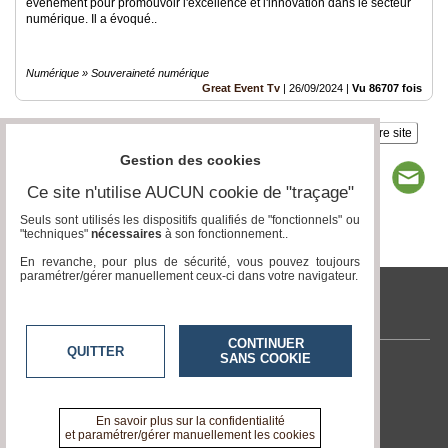
événement pour promouvoir l'excellence et l'innovation dans le secteur
numérique. Il a évoqué..
Numérique » Souveraineté numérique
Great Event Tv
|
26/09/2024
|
Vu 86707 fois
Insérez sur votre site
Gestion des cookies
Ce site n'utilise AUCUN cookie de "traçage"
Seuls sont utilisés les dispositifs qualifiés de "fonctionnels" ou
"techniques"
nécessaires
à son fonctionnement..
Page 1 / 6
1
2
3
4
5
6
En revanche, pour plus de sécurité, vous pouvez toujours
paramétrer/gérer manuellement ceux-ci dans votre navigateur.
tvlocale.fr
CONTINUER
QUITTER
SANS COOKIE
Contactez-nous
En savoir +
A propos de tvlocale.fr
En savoir plus sur la confidentialité
et paramétrer/gérer manuellement les cookies