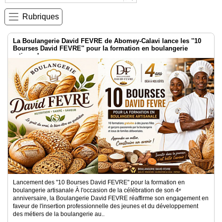
Rubriques
Médias
du
groupe
La Boulangerie David FEVRE de Abomey-Calavi lance les ''10
Bourses David FEVRE'' pour la formation en boulangerie
Blogs
artisanale
Prémium
Inscription
annuaire
pro
Accès
éditeur
Lancement des "10 Bourses David FEVRE" pour la formation en
boulangerie artisanale À l'occasion de la célébration de son 4ᵉ
anniversaire, la Boulangerie David FEVRE réaffirme son engagement en
faveur de l'insertion professionnelle des jeunes et du développement
des métiers de la boulangerie au..