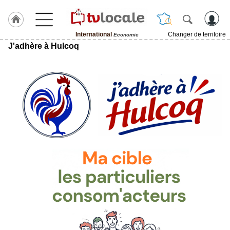
International
Changer de territoire
Economie
J'adhère à Hulcoq
J'adhère
à
Hulcoq
ACCUEIL
International
TvLocale
France
Accueil
RUBRIQUES
Agenda
Gazette
Vidéos