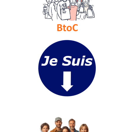
Médias
du
groupe
Blogs
Prémium
Inscription
annuaire
pro
Accès
éditeur