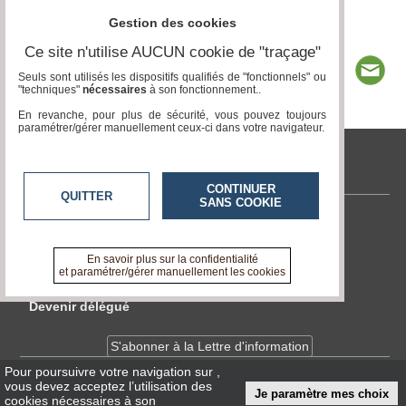
Gestion des cookies
Ce site n'utilise AUCUN cookie de "traçage"
Seuls sont utilisés les dispositifs qualifiés de "fonctionnels" ou
"techniques"
nécessaires
à son fonctionnement..
En revanche, pour plus de sécurité, vous pouvez toujours
paramétrer/gérer manuellement ceux-ci dans votre navigateur.
tvlocale.fr
CONTINUER
QUITTER
SANS COOKIE
Contactez-nous
En savoir +
En savoir plus sur la confidentialité
A propos de tvlocale.fr
et paramétrer/gérer manuellement les cookies
Devenir délégué
S'abonner à la Lettre d'information
Pour poursuivre votre navigation sur
,
vous devez acceptez l’utilisation des
Infos
CNIL/RGPD
Je paramètre mes choix
cookies nécessaires à son