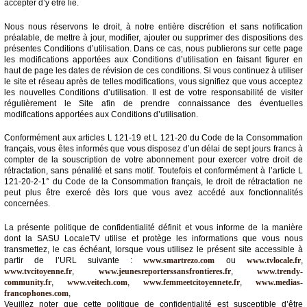
accepter d’y être lié.
Médias
Nous nous réservons le droit, à notre entière discrétion et sans notification
du
préalable, de mettre à jour, modifier, ajouter ou supprimer des dispositions des
groupe
présentes Conditions d’utilisation. Dans ce cas, nous publierons sur cette page
les modifications apportées aux Conditions d’utilisation en faisant figurer en
haut de page les dates de révision de ces conditions. Si vous continuez à utiliser
Blogs
le site et réseau après de telles modifications, vous signifiez que vous acceptez
Prémium
les nouvelles Conditions d’utilisation. Il est de votre responsabilité de visiter
régulièrement le Site afin de prendre connaissance des éventuelles
Inscription
modifications apportées aux Conditions d’utilisation.
annuaire
pro
Conformément aux articles L 121-19 et L 121-20 du Code de la Consommation
français, vous êtes informés que vous disposez d’un délai de sept jours francs à
Accès
compter de la souscription de votre abonnement pour exercer votre droit de
éditeur
rétractation, sans pénalité et sans motif. Toutefois et conformément à l’article L
121-20-2-1° du Code de la Consommation français, le droit de rétractation ne
peut plus être exercé dès lors que vous avez accédé aux fonctionnalités
concernées.
La présente politique de confidentialité définit et vous informe de la manière
dont la SASU LocaleTV utilise et protège les informations que vous nous
transmettez, le cas échéant, lorsque vous utilisez le présent site accessible à
partir de l’URL suivante :
www.smartrezo.com
ou
www.tvlocale.fr
,
www.tvcitoyenne.fr
,
www.jeunesreporterssansfrontieres.fr
,
www.trendy-
community.fr
,
www.veitech.com
,
www.femmeetcitoyennete.fr
,
www.medias-
francophones.com
,
Veuillez noter que cette politique de confidentialité est susceptible d’être