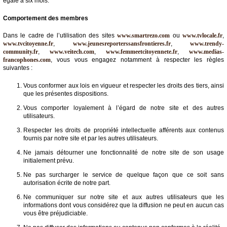
égale à six mois.
Comportement des membres
Dans le cadre de l’utilisation des sites
www.smartrezo.com
ou
www.tvlocale.fr
,
www.tvcitoyenne.fr
,
www.jeunesreporterssansfrontieres.fr
,
www.trendy-
community.fr
,
www.veitech.com
,
www.femmeetcitoyennete.fr
,
www.medias-
francophones.com
, vous vous engagez notamment à respecter les règles
suivantes :
Vous conformer aux lois en vigueur et respecter les droits des tiers, ainsi
que les présentes dispositions.
Vous comporter loyalement à l’égard de notre site et des autres
utilisateurs.
Respecter les droits de propriété intellectuelle afférents aux contenus
fournis par notre site et par les autres utilisateurs.
Ne jamais détourner une fonctionnalité de notre site de son usage
initialement prévu.
Ne pas surcharger le service de quelque façon que ce soit sans
autorisation écrite de notre part.
Ne communiquer sur notre site et aux autres utilisateurs que les
informations dont vous considérez que la diffusion ne peut en aucun cas
vous être préjudiciable.