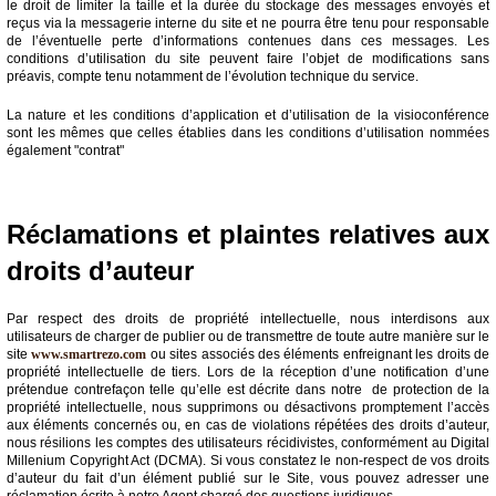
le droit de limiter la taille et la durée du stockage des messages envoyés et
reçus via la messagerie interne du site et ne pourra être tenu pour responsable
de l’éventuelle perte d’informations contenues dans ces messages. Les
conditions d’utilisation du site peuvent faire l’objet de modifications sans
préavis, compte tenu notamment de l’évolution technique du service.
La nature et les conditions d’application et d’utilisation de la visioconférence
sont les mêmes que celles établies dans les conditions d’utilisation nommées
également "contrat"
Réclamations et plaintes relatives aux
droits d’auteur
Par respect des droits de propriété intellectuelle, nous interdisons aux
utilisateurs de charger de publier ou de transmettre de toute autre manière sur le
site
www.smartrezo.com
ou sites associés des éléments enfreignant les droits de
propriété intellectuelle de tiers. Lors de la réception d’une notification d’une
prétendue contrefaçon telle qu’elle est décrite dans notre de protection de la
propriété intellectuelle, nous supprimons ou désactivons promptement l’accès
aux éléments concernés ou, en cas de violations répétées des droits d’auteur,
nous résilions les comptes des utilisateurs récidivistes, conformément au Digital
Millenium Copyright Act (DCMA). Si vous constatez le non-respect de vos droits
d’auteur du fait d’un élément publié sur le Site, vous pouvez adresser une
réclamation écrite à notre Agent chargé des questions juridiques.