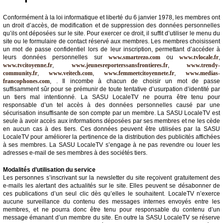
Conformément à la loi informatique et liberté du 6 janvier 1978, les membres ont
un droit d’accès, de modification et de suppression des données personnelles
qu’ils ont déposées sur le site. Pour exercer ce droit, il suffit d’utiliser le menu du
site ou le formulaire de contact réservé aux membres. Les membres choisissent
un mot de passe confidentiel lors de leur inscription, permettant d’accéder à
leurs données personnelles sur
www.smartrezo.com
ou
www.tvlocale.fr
,
www.tvcitoyenne.fr
,
www.jeunesreporterssansfrontieres.fr
,
www.trendy-
community.fr
,
www.veitech.com
,
www.femmeetcitoyennete.fr
,
www.medias-
francophones.com
, . Il incombe à chacun de choisir un mot de passe
suffisamment sûr pour se prémunir de toute tentative d’usurpation d’identité par
un tiers mal intentionné. La SASU LocaleTV ne pourra être tenu pour
responsable d’un tel accès à des données personnelles causé par une
sécurisation insuffisante de son compte par un membre. La SASU LocaleTV est
seule à avoir accès aux informations déposées par ses membres et ne les cède
en aucun cas à des tiers. Ces données peuvent être utilisées par la SASU
LocaleTV pour améliorer la pertinence de la distribution des publicités affichées
à ses membres. La SASU LocaleTV s’engage à ne pas revendre ou louer les
adresses e-mail de ses membres à des sociétés tiers.
Modalités d’utilisation du service
Les personnes s’inscrivant sur la newsletter du site reçoivent gratuitement des
e-mails les alertant des actualités sur le site. Elles peuvent se désabonner de
ces publications d’un seul clic dès qu’elles le souhaitent. LocaleTV n’exerce
aucune surveillance du contenu des messages internes envoyés entre les
membres, et ne pourra donc être tenu pour responsable du contenu d’un
message émanant d’un membre du site. En outre la SASU LocaleTV se réserve