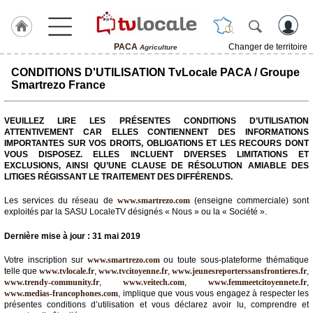
PACA
Changer de territoire
Agriculture
J'adhère
CONDITIONS D'UTILISATION TvLocale PACA / Groupe
à
Smartrezo France
Hulcoq
ACCUEIL
VEUILLEZ LIRE LES PRÉSENTES CONDITIONS D’UTILISATION
PACA
ATTENTIVEMENT CAR ELLES CONTIENNENT DES INFORMATIONS
IMPORTANTES SUR VOS DROITS, OBLIGATIONS ET LES RECOURS DONT
VOUS DISPOSEZ. ELLES INCLUENT DIVERSES LIMITATIONS ET
TvLocale
EXCLUSIONS, AINSI QU’UNE CLAUSE DE RÉSOLUTION AMIABLE DES
France
LITIGES RÉGISSANT LE TRAITEMENT DES DIFFÉRENDS.
Accueil
Les services du réseau de
www.smartrezo.com
(enseigne commerciale) sont
exploités par la SASU LocaleTV désignés « Nous » ou la « Société ».
RUBRIQUES
Dernière mise à jour : 31 mai 2019
Agenda
Votre inscription sur
www.smartrezo.com
ou toute sous-plateforme thématique
telle que
www.tvlocale.fr
,
www.tvcitoyenne.fr
,
www.jeunesreporterssansfrontieres.fr
,
www.trendy-community.fr
,
www.veitech.com
,
www.femmeetcitoyennete.fr
,
Gazette
www.medias-francophones.com
, implique que vous vous engagez à respecter les
présentes conditions d’utilisation et vous déclarez avoir lu, comprendre et
Vidéos