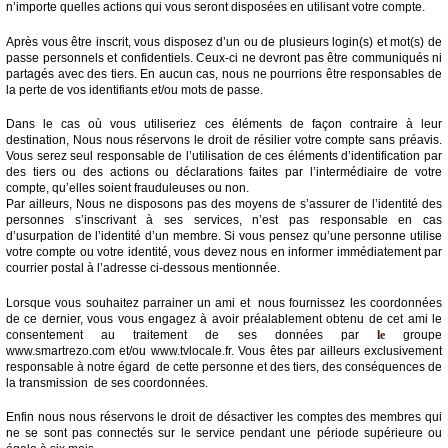
n’importe quelles actions qui vous seront disposées en utilisant votre compte.
Après vous être inscrit, vous disposez d’un ou de plusieurs login(s) et mot(s) de
passe personnels et confidentiels. Ceux-ci ne devront pas être communiqués ni
partagés avec des tiers. En aucun cas, nous ne pourrions être responsables de
la perte de vos identifiants et/ou mots de passe.
Dans le cas où vous utiliseriez ces éléments de façon contraire à leur
destination, Nous nous réservons le droit de résilier votre compte sans préavis.
Vous serez seul responsable de l’utilisation de ces éléments d’identification par
des tiers ou des actions ou déclarations faites par l’intermédiaire de votre
compte, qu’elles soient frauduleuses ou non.
Par ailleurs, Nous ne disposons pas des moyens de s’assurer de l’identité des
personnes s’inscrivant à ses services, n’est pas responsable en cas
d’usurpation de l’identité d’un membre. Si vous pensez qu’une personne utilise
votre compte ou votre identité, vous devez nous en informer immédiatement par
courrier postal à l’adresse ci-dessous mentionnée.
Lorsque vous souhaitez parrainer un ami et nous fournissez les coordonnées
de ce dernier, vous vous engagez à avoir préalablement obtenu de cet ami le
consentement au traitement de ses données par
le
groupe
www.smartrezo.com et/ou www.tvlocale.fr. Vous êtes par ailleurs exclusivement
responsable à notre égard de cette personne et des tiers, des conséquences de
la transmission de ses coordonnées.
Enfin nous nous réservons le droit de désactiver les comptes des membres qui
ne se sont pas connectés sur le service pendant une période supérieure ou