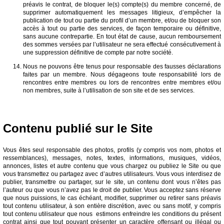
préavis le contrat, de bloquer le(s) compte(s) du membre concerné, de
supprimer automatiquement les messages litigieux, d’empêcher la
publication de tout ou partie du profil d’un membre, et/ou de bloquer son
accès à tout ou partie des services, de façon temporaire ou définitive,
sans aucune contrepartie. En tout état de cause, aucun remboursement
des sommes versées par l’utilisateur ne sera effectué consécutivement à
une suppression définitive de compte par notre société.
Nous ne pouvons être tenus pour responsable des fausses déclarations
faites par un membre. Nous dégageons toute responsabilité lors de
rencontres entre membres ou lors de rencontres entre membres et/ou
non membres, suite à l’utilisation de son site et de ses services.
Contenu publié sur le Site
Vous êtes seul responsable des photos, profils (y compris vos nom, photos et
ressemblances), messages, notes, textes, informations, musiques, vidéos,
annonces, listes et autre contenu que vous chargez ou publiez le Site ou que
vous transmettez ou partagez avec d’autres utilisateurs. Vous vous interdisez de
publier, transmettre ou partager, sur le site, un contenu dont vous n’êtes pas
l’auteur ou que vous n’avez pas le droit de publier. Vous acceptez sans réserve
que nous puissions, le cas échéant, modifier, supprimer ou retirer sans préavis
tout contenu utilisateur, à son entière discrétion, avec ou sans motif, y compris
tout contenu utilisateur que nous estimons enfreindre les conditions du présent
contrat ainsi que tout pouvant présenter un caractère offensant ou illégal ou