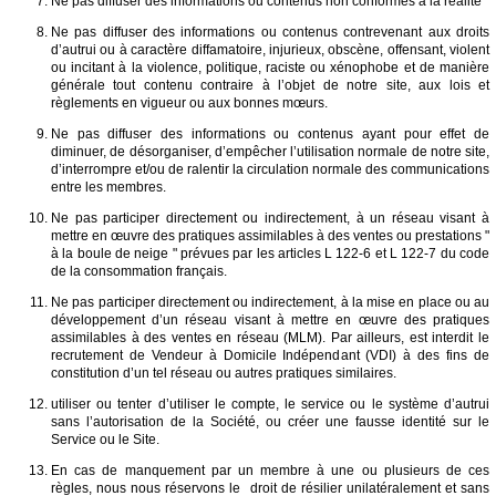
Ne pas diffuser des informations ou contenus non conformes à la réalité
Ne pas diffuser des informations ou contenus contrevenant aux droits
d’autrui ou à caractère diffamatoire, injurieux, obscène, offensant, violent
ou incitant à la violence, politique, raciste ou xénophobe et de manière
générale tout contenu contraire à l’objet de notre site, aux lois et
règlements en vigueur ou aux bonnes mœurs.
Ne pas diffuser des informations ou contenus ayant pour effet de
diminuer, de désorganiser, d’empêcher l’utilisation normale de notre site,
d’interrompre et/ou de ralentir la circulation normale des communications
entre les membres.
Ne pas participer directement ou indirectement, à un réseau visant à
mettre en œuvre des pratiques assimilables à des ventes ou prestations "
à la boule de neige " prévues par les articles L 122-6 et L 122-7 du code
de la consommation français.
Ne pas participer directement ou indirectement, à la mise en place ou au
développement d’un réseau visant à mettre en œuvre des pratiques
assimilables à des ventes en réseau (MLM). Par ailleurs, est interdit le
recrutement de Vendeur à Domicile Indépendant (VDI) à des fins de
constitution d’un tel réseau ou autres pratiques similaires.
utiliser ou tenter d’utiliser le compte, le service ou le système d’autrui
sans l’autorisation de la Société, ou créer une fausse identité sur le
Service ou le Site.
En cas de manquement par un membre à une ou plusieurs de ces
règles, nous nous réservons le droit de résilier unilatéralement et sans