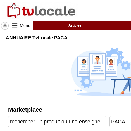
Menu
Articles
J'adhère
ANNUAIRE TvLocale PACA
à
Hulcoq
ACCUEIL
PACA
TvLocale
France
Accueil
RUBRIQUES
Marketplace
Agenda
Gazette