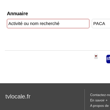
Vidéos
Annuaire
Médias
du
groupe
Blogs
Prémium
Inscription
annuaire
pro
Accès
éditeur
Contactez-n
tvlocale.fr
En savoir +
A propos de t