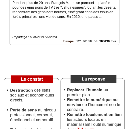
Pendant plus de 20 ans, François Maurisse parcourt la planète
pour des émissions de TV très "ushuaïesques", foulant les déserts,
Médias
rencontrant des gens hors normes, s'intégrant dans des tribus en
du
forêts primaires : une vie, du sens. En 2010, une pause ...
groupe
Blogs
Prémium
Reportage / Audivisuel / Artistes
Europe
|
12/07/2026
|
Vu 368490 fois
Inscription
annuaire
pro
Accès
éditeur