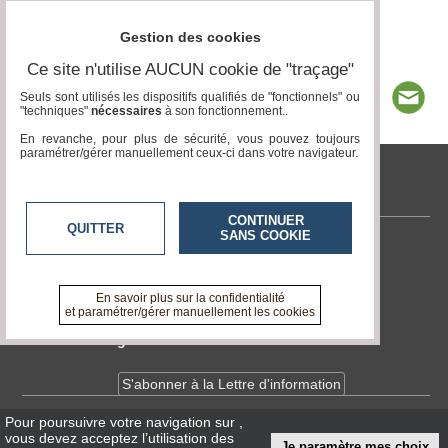
Gestion des cookies
Ce site n'utilise AUCUN cookie de "traçage"
Seuls sont utilisés les dispositifs qualifiés de "fonctionnels" ou
"techniques"
nécessaires
à son fonctionnement..
En revanche, pour plus de sécurité, vous pouvez toujours
paramétrer/gérer manuellement ceux-ci dans votre navigateur.
tvlocale.fr
CONTINUER
QUITTER
SANS COOKIE
Contactez-nous
En savoir +
A propos de tvlocale.fr
En savoir plus sur la confidentialité
et paramétrer/gérer manuellement les cookies
Devenir délégué
S'abonner à la Lettre d'information
Pour poursuivre votre navigation sur
,
Infos
CNIL/RGPD
vous devez acceptez l’utilisation des
Je paramètre mes choix