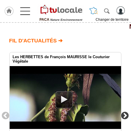
PACA
Changer de territoire
Nature Environnement
J'adhère
à
Hulcoq
FIL D'ACTUALITÉS ➔
ACCUEIL
PACA
Les HERBETTES de François MAURISSE le Couturier
Végétale
TvLocale
France
Accueil
RUBRIQUES
Agenda
Gazette
Vidéos