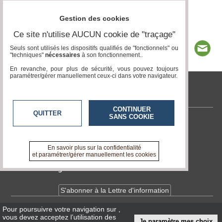
Gestion des cookies
Ce site n'utilise AUCUN cookie de "traçage"
Seuls sont utilisés les dispositifs qualifiés de "fonctionnels" ou
"techniques"
nécessaires
à son fonctionnement..
En revanche, pour plus de sécurité, vous pouvez toujours
paramétrer/gérer manuellement ceux-ci dans votre navigateur.
tvlocale.fr
CONTINUER
QUITTER
SANS COOKIE
Contactez-nous
En savoir +
A propos de tvlocale.fr
En savoir plus sur la confidentialité
et paramétrer/gérer manuellement les cookies
Devenir délégué
S'abonner à la Lettre d'information
Pour poursuivre votre navigation sur
,
Infos
CNIL/RGPD
vous devez acceptez l’utilisation des
Je paramètre mes choix