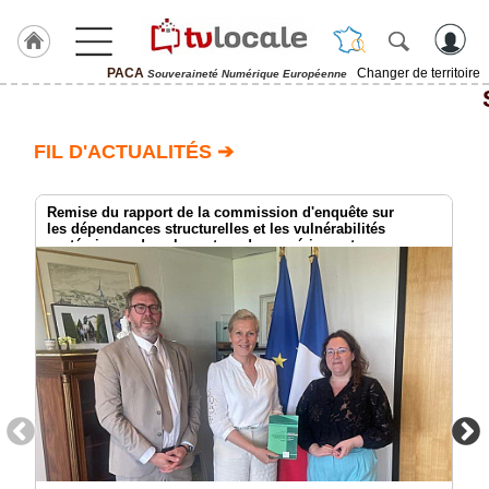
PACA
Changer de territoire
Souveraineté Numérique Européenne
J'adhère
à
Hulcoq
FIL D'ACTUALITÉS ➔
ACCUEIL
PACA
Remise du rapport de la commission d'enquête sur
les dépendances structurelles et les vulnérabilités
systémiques dans le secteur du numérique et
TvLocale
les risques pour l’indépendance de la France
France
Accueil
RUBRIQUES
Agenda
Gazette
Vidéos