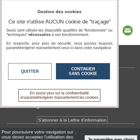
Gestion des cookies
Ce site n'utilise AUCUN cookie de "traçage"
Seuls sont utilisés les dispositifs qualifiés de "fonctionnels" ou
"techniques"
nécessaires
à son fonctionnement..
En revanche, pour plus de sécurité, vous pouvez toujours
paramétrer/gérer manuellement ceux-ci dans votre navigateur.
tvlocale.fr
CONTINUER
QUITTER
SANS COOKIE
Contactez-nous
En savoir +
A propos de tvlocale.fr
En savoir plus sur la confidentialité
et paramétrer/gérer manuellement les cookies
Devenir délégué
S'abonner à la Lettre d'information
Pour poursuivre votre navigation sur
,
Infos
CNIL/RGPD
vous devez acceptez l’utilisation des
Je paramètre mes choix