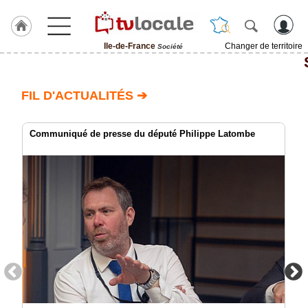
Ile-de-France
Changer de territoire
Société
J'adhère
à
Hulcoq
FIL D'ACTUALITÉS ➔
ACCUEIL
Ile-
de-
Communiqué de presse du député Philippe Latombe
France
TvLocale
France
Accueil
RUBRIQUES
Agenda
Gazette