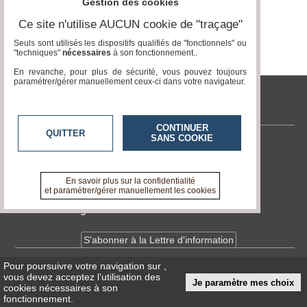
Gestion des cookies
Vidéos
Ce site n'utilise AUCUN cookie de "traçage"
Seuls sont utilisés les dispositifs qualifiés de "fonctionnels" ou
Médias
"techniques"
nécessaires
à son fonctionnement..
du
groupe
En revanche, pour plus de sécurité, vous pouvez toujours
paramétrer/gérer manuellement ceux-ci dans votre navigateur.
Blogs
Prémium
tvlocale.fr
Inscription
CONTINUER
QUITTER
annuaire
SANS COOKIE
pro
Contactez-nous
En savoir +
Accès
A propos de tvlocale.fr
En savoir plus sur la confidentialité
éditeur
et paramétrer/gérer manuellement les cookies
Devenir délégué
S'abonner à la Lettre d'information
Pour poursuivre votre navigation sur
,
Infos
CNIL/RGPD
vous devez acceptez l’utilisation des
Je paramètre mes choix
Conditions Générales d'Utilisation
cookies nécessaires à son
fonctionnement.