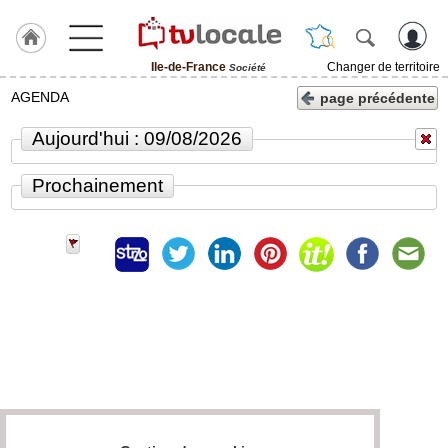
Ile-de-France
Changer de territoire
Société
J'adhère
AGENDA
page précédente
à
Hulcoq
Aujourd'hui : 09/08/2026
ACCUEIL
Ile-
Prochainement
de-
France
TvLocale
France
Accueil
RUBRIQUES
Agenda
Gazette