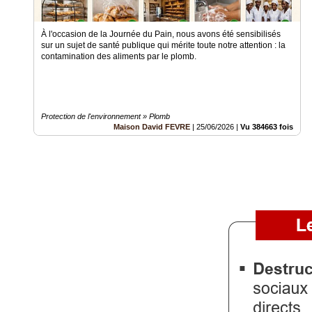
Gazette
À l'occasion de la Journée du Pain, nous avons été sensibilisés
Vidéos
sur un sujet de santé publique qui mérite toute notre attention : la
contamination des aliments par le plomb.
Médias
du
groupe
Blogs
Protection de l'environnement » Plomb
Prémium
Maison David FEVRE
|
25/06/2026
|
Vu 384663 fois
Inscription
annuaire
pro
Accès
éditeur