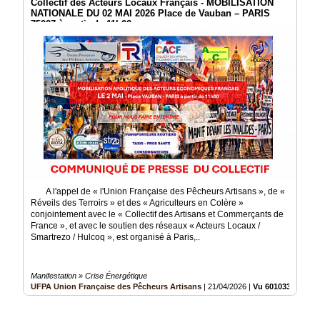
Collectif des Acteurs Locaux Français - MOBILISATION
NATIONALE DU 02 MAI 2026 Place de Vauban – PARIS
75007 à partir de 11h00
A l'appel de « l'Union Française des Pêcheurs Artisans », de «
Réveils des Terroirs » et des « Agriculteurs en Colère »
conjointement avec le « Collectif des Artisans et Commerçants de
France », et avec le soutien des réseaux « Acteurs Locaux /
Smartrezo / Hulcoq », est organisé à Paris,..
Manifestation » Crise Énergétique
UFPA Union Française des Pêcheurs Artisans
|
21/04/2026
|
Vu 601033 fois