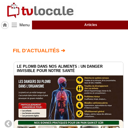
Menu
Articles
J'adhère
à
Hulcoq
FIL D'ACTUALITÉS ➔
ACCUEIL
Ile-
de-
France
LE PLOMB DANS NOS ALIMENTS : UN DANGER
INVISIBLE POUR NOTRE SANTÉ
TvLocale
France
Accueil
RUBRIQUES
Agenda