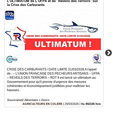
L'ULTIMATUM de L'UFPA et de ''Réveils des Terroirs'' sur
la Crise des Carburants
CRISE DES CARBURANTS / DATE LIMITE 31/03/2026 A l'appel
de : – L'UNION FRANCAISE DES PECHEURS ARTISANS – UFPA
– REVEILS DES TERROIRS – RDT Il est lancé un ultimatum au
Gouvernement pour qu'il prenne d'urgence des mesures
cohérentes et économiquement justifiées pour maîtriser les
hausses..
Souveraineté Alimentaire » Divers
AGRICULTEURS EN COLERE
|
29/03/2026
|
Vu 492105 fois