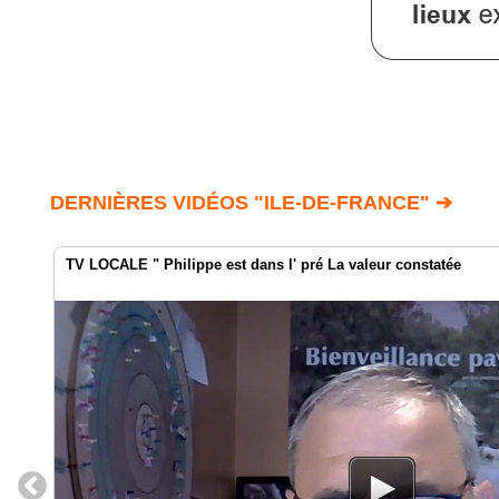
DERNIÈRES VIDÉOS "ILE-DE-FRANCE" ➔
TV LOCALE " Philippe est dans l' pré La valeur constatée