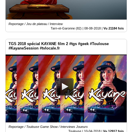
Reportage / Jeu de plateau / Interview
Tarn-et-Garonne (82) |
08-08-2018
|
Vu 21184 fois
TGS 2018 spécial KAYANE film 2 #tgs #geek #Toulouse
#KayaneSession #tvlocale.fr
Reportage / Toulouse Game Show / Interviews Joueurs
Toulouse |
10-04-2018
|
Vu 12917 fois