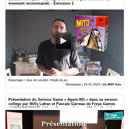
vivement recommandé. - Emission 1
Reportage / Jeux de société / Règle du jeu
Montauban |
29-01-2020
|
Vu 9597 fois
Présentation du Serious Game « Agent 001 » dans sa version
collège par Willy Lafran et Pascale Garreau de Freya Games
@HGNUMERIQUE @HauteGaronne @sicoval31 @willy_lafran
@Freya_Games @SavoirDevenir @Smartrezo