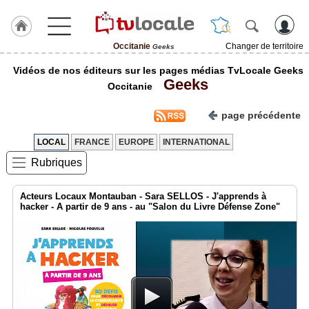
Occitanie
Changer de territoire
Geeks
J'adhère
Vidéos de nos éditeurs sur les pages médias TvLocale Geeks
à
Geeks
Hulcoq
Occitanie
ACCUEIL
page précédente
Occitanie
LOCAL
FRANCE
EUROPE
INTERNATIONAL
TvLocale
Rubriques
France
Accueil
Acteurs Locaux Montauban - Sara SELLOS - J'apprends à
hacker - A partir de 9 ans - au "Salon du Livre Défense Zone"
RUBRIQUES
Agenda
Gazette
Vidéos