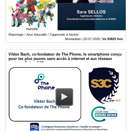
Médias
du
groupe
Blogs
Reportage / Jeux éducatifs / J'apprends à hacker
Prémium
Montauban |
20-07-2026
|
Vu 93825 fois
Inscription
annuaire
Viktor Bach, co-fondateur de The Phone, le smartphone conçu
pro
pour les plus jeunes sans accès à internet et aux réseaux
sociaux. Salon S3C
Accès
éditeur