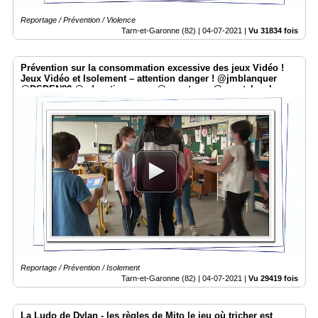
Reportage / Prévention / Violence
Tarn-et-Garonne (82) |
04-07-2021
|
Vu 31834 fois
Prévention sur la consommation excessive des jeux Vidéo !
Jeux Vidéo et Isolement – attention danger ! @jmblanquer
@DSDEN82 @education_gouv @smartrezo @assotvlocale
Reportage / Prévention / Isolement
Tarn-et-Garonne (82) |
04-07-2021
|
Vu 29419 fois
La Ludo de Dylan - les règles de Mito le jeu où tricher est