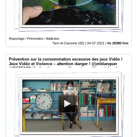
Reportage / Prévention / Addiction
Tarn-et-Garonne (82) |
04-07-2021
|
Vu 29380 fois
Prévention sur la consommation excessive des jeux Vidéo !
Jeux Vidéo et Violence – attention danger ! @jmblanquer
@DSDEN82 @education_gouv @smartrezo @assotvlocale