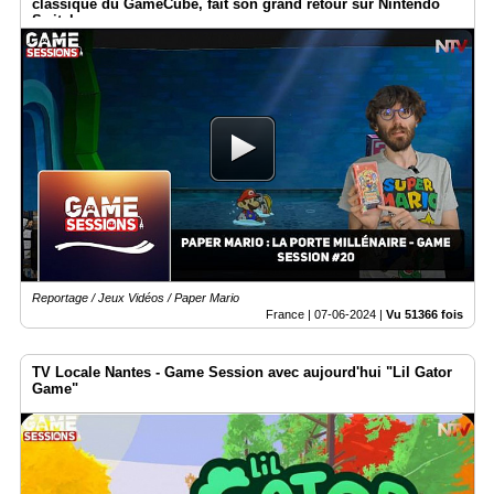
classique du GameCube, fait son grand retour sur Nintendo
Switch
Reportage / Jeux Vidéos / Paper Mario
France |
07-06-2024
|
Vu 51366 fois
TV Locale Nantes - Game Session avec aujourd'hui "Lil Gator
Game"