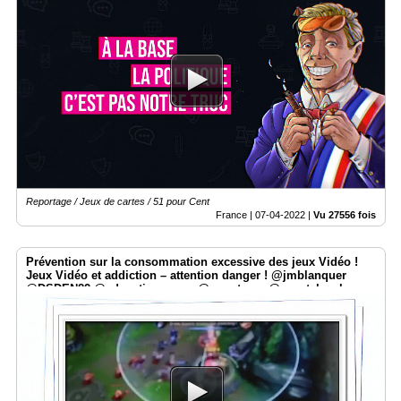
Reportage / Jeux de cartes / 51 pour Cent
France |
07-04-2022
|
Vu 27556 fois
Prévention sur la consommation excessive des jeux Vidéo !
Jeux Vidéo et addiction – attention danger ! @jmblanquer
@DSDEN82 @education_gouv @smartrezo @assotvlocale