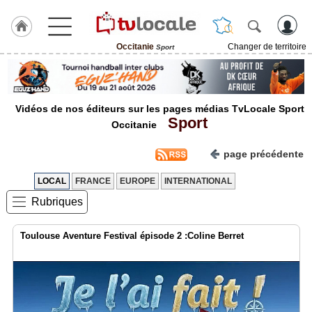
Occitanie
Changer de territoire
Sport
J'adhère
à
Hulcoq
Vidéos de nos éditeurs sur les pages médias TvLocale Sport
ACCUEIL
Sport
Occitanie
Occitanie
page précédente
TvLocale
France
LOCAL
FRANCE
EUROPE
INTERNATIONAL
Accueil
Rubriques
RUBRIQUES
Toulouse Aventure Festival épisode 2 :Coline Berret
Agenda
Gazette
Vidéos