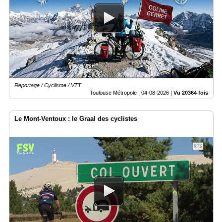
Médias
du
groupe
Blogs
Prémium
Inscription
annuaire
Reportage / Cyclisme / VTT
pro
Toulouse Métropole |
04-08-2026
|
Vu 20364 fois
Accès
éditeur
Le Mont-Ventoux : le Graal des cyclistes