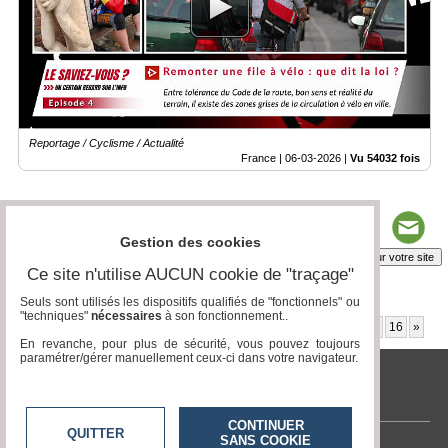
Reportage / Cyclisme / Actualité
France |
06-03-2026
|
Vu 54032 fois
Gestion des cookies
Insérez sur votre site
Ce site n'utilise AUCUN cookie de "traçage"
Seuls sont utilisés les dispositifs qualifiés de "fonctionnels" ou
"techniques"
nécessaires
à son fonctionnement..
Page 1 / 30
1
2
3
4
5
6
7
8
9
10
11
12
13
14
15
16
»
En revanche, pour plus de sécurité, vous pouvez toujours
paramétrer/gérer manuellement ceux-ci dans votre navigateur.
tvlocale.fr
CONTINUER
QUITTER
SANS COOKIE