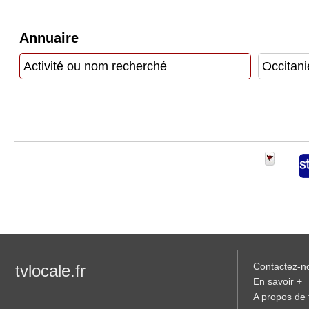
Vidéos
Annuaire
Médias
du
groupe
Blogs
Prémium
Inscription
annuaire
pro
Accès
éditeur
Contactez-n
tvlocale.fr
En savoir +
A propos de t