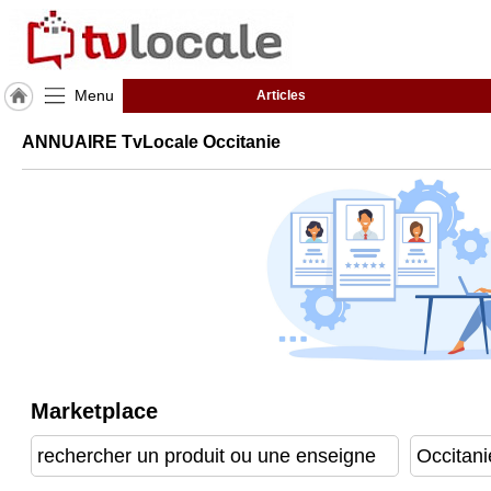
Menu
Articles
J'adhère
ANNUAIRE TvLocale Occitanie
à
Hulcoq
ACCUEIL
Occitanie
TvLocale
France
Accueil
RUBRIQUES
Marketplace
Agenda
Gazette