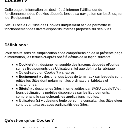
LocaleTV
Cette page d’information est destinée à informer l’Utilisateur du
Médias
fonctionnement des Cookies déposés lors de sa navigation sur les Sites, sur
du
tout Equipement.
groupe
SASU LocaleTV utilise des Cookies
uniquement
afin de permettre le
fonctionnement des divers dispositifs internes proposés sur ses Sites.
Blogs
Prémium
Définitions :
Inscription
annuaire
pro
Pour des raisons de simplification et de compréhension de la présente page
d’information, les termes ci-après ont été définis de la façon suivante :
Accès
« Cookie(s) » :
désigne l’ensemble des traceurs déposés et/ou lus
éditeur
sur les Equipements des Utilisateurs, tel que défini à la rubrique
« Qu’est-ce qu’un Cookie ? » ci-après.
« Equipement » :
désigne tous types de terminaux sur lesquels sont
édités les Sites dont notamment les ordinateurs, tablettes et
smartphones.
« Site(s) » :
désigne les Sites Internet édités par SASU LocaleTV et
leurs déclinaisons mobiles disponibles sur les Equipements,
comprenant, le cas échéant, les applications mobiles.
« Utilisateur(s) » :
désigne toute personne consultant les Sites et/ou
contribuant aux espaces participatifs des Sites.
Qu'est-ce qu'un Cookie ?