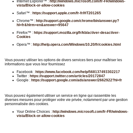
Internet Explorer™ :
http://windows.microsoft.com/fr-FR/windows-
vista/Block-or-allow-cookies
Safari™ :
https://support.apple.com/fr-fr/HT201265
Chrome™ :
http://support.google.com/chrome/bin/answer.py?
hl=fr&hlrm=en&answer=95647
Firefox™ :
https://support.mozilla.org/fr/kb/activer-desactiver-
Cookies
Opera™ :
http://help.opera.com/Windows/10.20/fr/cookies.html
Vous pouvez utiliser les options de divers services tiers pour maîtriser les
informations que vous leur fournissez
Facebook :
https://www.facebook.com/help/568137493302217
Twitter :
https://support.twitter.com/articles/20172847
Google :
https://support.google.com/ads/answer/2662922?hl=fr
Vous pouvez également utiliser un service en ligne qui rassemble les
diverses mesures pour protéger votre vie privée, notamment par une gestion
personnalisée des cookies.
Your Online Choices :
http://windows.microsoft.com/fr-FR/windows-
vista/Block-or-allow-cookies