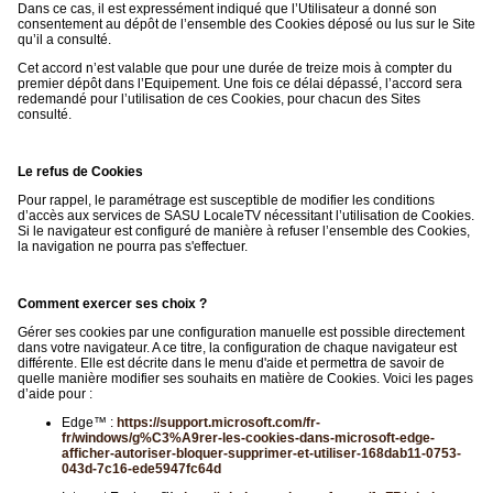
Dans ce cas, il est expressément indiqué que l’Utilisateur a donné son
consentement au dépôt de l’ensemble des Cookies déposé ou lus sur le Site
qu’il a consulté.
Cet accord n’est valable que pour une durée de treize mois à compter du
premier dépôt dans l’Equipement. Une fois ce délai dépassé, l’accord sera
redemandé pour l’utilisation de ces Cookies, pour chacun des Sites
consulté.
Le refus de Cookies
Pour rappel, le paramétrage est susceptible de modifier les conditions
d’accès aux services de SASU LocaleTV nécessitant l’utilisation de Cookies.
Si le navigateur est configuré de manière à refuser l’ensemble des Cookies,
la navigation ne pourra pas s'effectuer.
Comment exercer ses choix ?
Gérer ses cookies par une configuration manuelle est possible directement
dans votre navigateur. A ce titre, la configuration de chaque navigateur est
différente. Elle est décrite dans le menu d'aide et permettra de savoir de
quelle manière modifier ses souhaits en matière de Cookies. Voici les pages
d’aide pour :
Edge™ :
https://support.microsoft.com/fr-
fr/windows/g%C3%A9rer-les-cookies-dans-microsoft-edge-
afficher-autoriser-bloquer-supprimer-et-utiliser-168dab11-0753-
043d-7c16-ede5947fc64d