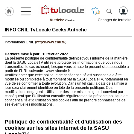
Autriche
Changer de territoire
Geeks
J'adhère
INFO CNIL TvLocale Geeks Autriche
à
Hulcoq
Informations CNIL (
http://www.cnil.fr/
)
ACCUEIL
Autriche
Dernière mise à jour : 10 février 2022
La présente politique de confidentialité définit et vous informe de la manière
dont la SASU LocaleTV utilise et protège les informations que vous nous
transmettez, le cas échéant, lorsque vous utilisez le présent site accessible à
TvLocale
partir de l’URL suivante : www.tvlocale.fr
France
Veuillez noter que cette politique de confidentialité est susceptible d’être
modifiée ou complétée à tout moment par la SASU LocaleTV, notamment en
vue de se conformer à toute évolution. Dans un tel cas, la date de sa mise à
Accueil
jour sera clairement identifiée en tête de la présente politique. Ces
modifications engagent l’Utilisateur dès leur mise en ligne. Il convient par
RUBRIQUES
conséquent que l’Utilisateur consulte régulièrement la présente politique de
confidentialité et d’utilisation des cookies afin de prendre connaissance de
ses éventuelles modifications.
Agenda
Politique de confidentialité et d’utilisation des
Gazette
cookies sur les sites internet de la SASU
Vidéos