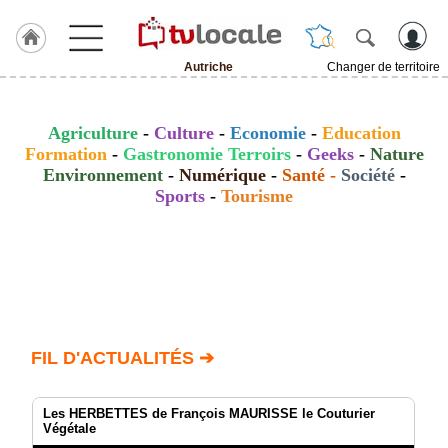
Autriche
Changer de territoire
J'adhère
à
Hulcoq
Agriculture
-
Culture
-
Economie
-
Education
Formation
-
Gastronomie Terroirs
-
Geeks
-
Nature
ACCUEIL
Environnement
-
Numérique
-
Santé
-
Société
-
Autriche
Sports
-
Tourisme
TvLocale
France
Accueil
RUBRIQUES
FIL D'ACTUALITÉS ➔
Agenda
Gazette
Les HERBETTES de François MAURISSE le Couturier
Végétale
Vidéos