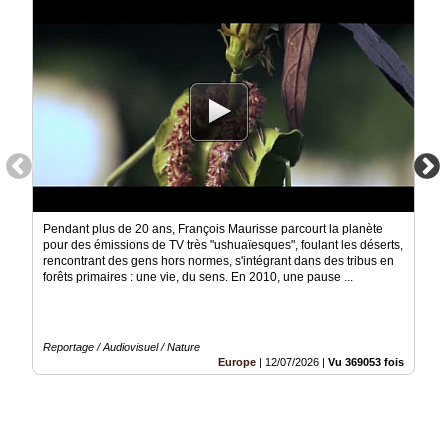
Médias
du
groupe
Blogs
Prémium
Inscription
annuaire
pro
Accès
Pendant plus de 20 ans, François Maurisse parcourt la planète
éditeur
pour des émissions de TV très "ushuaïesques", foulant les déserts,
rencontrant des gens hors normes, s'intégrant dans des tribus en
forêts primaires : une vie, du sens. En 2010, une pause ...
Reportage / Audiovisuel / Nature
Europe
|
12/07/2026
|
Vu 369053 fois