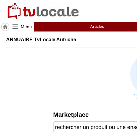
Menu
Articles
J'adhère
ANNUAIRE TvLocale Autriche
à
Hulcoq
ACCUEIL
Autriche
TvLocale
France
Accueil
RUBRIQUES
Marketplace
Agenda
Gazette