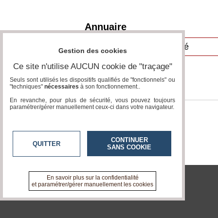
Vidéos
Annuaire
Médias
du
groupe
Gestion des cookies
Blogs
Ce site n'utilise AUCUN cookie de "traçage"
Prémium
Seuls sont utilisés les dispositifs qualifiés de "fonctionnels" ou
"techniques"
nécessaires
à son fonctionnement..
Inscription
annuaire
En revanche, pour plus de sécurité, vous pouvez toujours
pro
paramétrer/gérer manuellement ceux-ci dans votre navigateur.
Accès
éditeur
CONTINUER
QUITTER
SANS COOKIE
En savoir plus sur la confidentialité
et paramétrer/gérer manuellement les cookies
tvlocale.fr