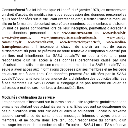
Conformément à la loi informatique et liberté du 6 janvier 1978, les membres ont
un droit d’accès, de modification et de suppression des données personnelles
qu’ils ont déposées sur le site. Pour exercer ce droit, il suffit d’utiliser le menu du
site ou le formulaire de contact réservé aux membres. Les membres choisissent
un mot de passe confidentiel lors de leur inscription, permettant d’accéder à
leurs données personnelles sur
www.smartrezo.com
ou
www.tvlocale.fr
,
www.tvcitoyenne.fr
,
www.jeunesreporterssansfrontieres.fr
,
www.trendy-
community.fr
,
www.veitech.com
,
www.femmeetcitoyennete.fr
,
www.medias-
francophones.com
, . Il incombe à chacun de choisir un mot de passe
suffisamment sûr pour se prémunir de toute tentative d’usurpation d’identité par
un tiers mal intentionné. La SASU LocaleTV ne pourra être tenu pour
responsable d’un tel accès à des données personnelles causé par une
sécurisation insuffisante de son compte par un membre. La SASU LocaleTV est
seule à avoir accès aux informations déposées par ses membres et ne les cède
en aucun cas à des tiers. Ces données peuvent être utilisées par la SASU
LocaleTV pour améliorer la pertinence de la distribution des publicités affichées
à ses membres. La SASU LocaleTV s’engage à ne pas revendre ou louer les
adresses e-mail de ses membres à des sociétés tiers.
Modalités d’utilisation du service
Les personnes s’inscrivant sur la newsletter du site reçoivent gratuitement des
e-mails les alertant des actualités sur le site. Elles peuvent se désabonner de
ces publications d’un seul clic dès qu’elles le souhaitent. LocaleTV n’exerce
aucune surveillance du contenu des messages internes envoyés entre les
membres, et ne pourra donc être tenu pour responsable du contenu d’un
message émanant d’un membre du site. En outre la SASU LocaleTV se réserve