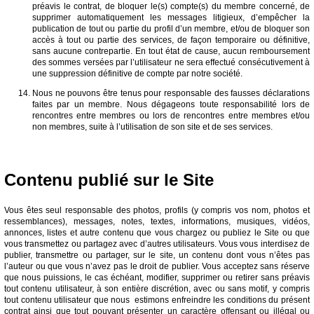
préavis le contrat, de bloquer le(s) compte(s) du membre concerné, de
supprimer automatiquement les messages litigieux, d’empêcher la
publication de tout ou partie du profil d’un membre, et/ou de bloquer son
accès à tout ou partie des services, de façon temporaire ou définitive,
sans aucune contrepartie. En tout état de cause, aucun remboursement
des sommes versées par l’utilisateur ne sera effectué consécutivement à
une suppression définitive de compte par notre société.
Nous ne pouvons être tenus pour responsable des fausses déclarations
faites par un membre. Nous dégageons toute responsabilité lors de
rencontres entre membres ou lors de rencontres entre membres et/ou
non membres, suite à l’utilisation de son site et de ses services.
Contenu publié sur le Site
Vous êtes seul responsable des photos, profils (y compris vos nom, photos et
ressemblances), messages, notes, textes, informations, musiques, vidéos,
annonces, listes et autre contenu que vous chargez ou publiez le Site ou que
vous transmettez ou partagez avec d’autres utilisateurs. Vous vous interdisez de
publier, transmettre ou partager, sur le site, un contenu dont vous n’êtes pas
l’auteur ou que vous n’avez pas le droit de publier. Vous acceptez sans réserve
que nous puissions, le cas échéant, modifier, supprimer ou retirer sans préavis
tout contenu utilisateur, à son entière discrétion, avec ou sans motif, y compris
tout contenu utilisateur que nous estimons enfreindre les conditions du présent
contrat ainsi que tout pouvant présenter un caractère offensant ou illégal ou