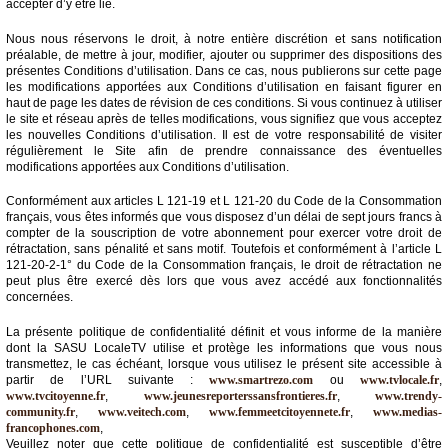
accepter d’y être lié.
Médias
Nous nous réservons le droit, à notre entière discrétion et sans notification
du
préalable, de mettre à jour, modifier, ajouter ou supprimer des dispositions des
groupe
présentes Conditions d’utilisation. Dans ce cas, nous publierons sur cette page
les modifications apportées aux Conditions d’utilisation en faisant figurer en
haut de page les dates de révision de ces conditions. Si vous continuez à utiliser
Blogs
le site et réseau après de telles modifications, vous signifiez que vous acceptez
Prémium
les nouvelles Conditions d’utilisation. Il est de votre responsabilité de visiter
régulièrement le Site afin de prendre connaissance des éventuelles
Inscription
modifications apportées aux Conditions d’utilisation.
annuaire
pro
Conformément aux articles L 121-19 et L 121-20 du Code de la Consommation
français, vous êtes informés que vous disposez d’un délai de sept jours francs à
Accès
compter de la souscription de votre abonnement pour exercer votre droit de
éditeur
rétractation, sans pénalité et sans motif. Toutefois et conformément à l’article L
121-20-2-1° du Code de la Consommation français, le droit de rétractation ne
peut plus être exercé dès lors que vous avez accédé aux fonctionnalités
concernées.
La présente politique de confidentialité définit et vous informe de la manière
dont la SASU LocaleTV utilise et protège les informations que vous nous
transmettez, le cas échéant, lorsque vous utilisez le présent site accessible à
partir de l’URL suivante :
www.smartrezo.com
ou
www.tvlocale.fr
,
www.tvcitoyenne.fr
,
www.jeunesreporterssansfrontieres.fr
,
www.trendy-
community.fr
,
www.veitech.com
,
www.femmeetcitoyennete.fr
,
www.medias-
francophones.com
,
Veuillez noter que cette politique de confidentialité est susceptible d’être