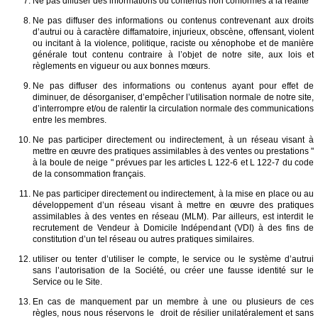
Ne pas diffuser des informations ou contenus non conformes à la réalité
Ne pas diffuser des informations ou contenus contrevenant aux droits
d’autrui ou à caractère diffamatoire, injurieux, obscène, offensant, violent
ou incitant à la violence, politique, raciste ou xénophobe et de manière
générale tout contenu contraire à l’objet de notre site, aux lois et
règlements en vigueur ou aux bonnes mœurs.
Ne pas diffuser des informations ou contenus ayant pour effet de
diminuer, de désorganiser, d’empêcher l’utilisation normale de notre site,
d’interrompre et/ou de ralentir la circulation normale des communications
entre les membres.
Ne pas participer directement ou indirectement, à un réseau visant à
mettre en œuvre des pratiques assimilables à des ventes ou prestations "
à la boule de neige " prévues par les articles L 122-6 et L 122-7 du code
de la consommation français.
Ne pas participer directement ou indirectement, à la mise en place ou au
développement d’un réseau visant à mettre en œuvre des pratiques
assimilables à des ventes en réseau (MLM). Par ailleurs, est interdit le
recrutement de Vendeur à Domicile Indépendant (VDI) à des fins de
constitution d’un tel réseau ou autres pratiques similaires.
utiliser ou tenter d’utiliser le compte, le service ou le système d’autrui
sans l’autorisation de la Société, ou créer une fausse identité sur le
Service ou le Site.
En cas de manquement par un membre à une ou plusieurs de ces
règles, nous nous réservons le droit de résilier unilatéralement et sans