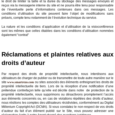
le droit de limiter la taille et la durée du stockage des messages envoyés et
reçus via la messagerie interne du site et ne pourra être tenu pour responsable
de l’éventuelle perte d’informations contenues dans ces messages. Les
conditions d’utilisation du site peuvent faire l’objet de modifications sans
préavis, compte tenu notamment de l’évolution technique du service.
La nature et les conditions d’application et d’utilisation de la visioconférence
sont les mêmes que celles établies dans les conditions d’utilisation nommées
également "contrat"
Réclamations et plaintes relatives aux
droits d’auteur
Par respect des droits de propriété intellectuelle, nous interdisons aux
utilisateurs de charger de publier ou de transmettre de toute autre manière sur le
site
www.smartrezo.com
ou sites associés des éléments enfreignant les droits de
propriété intellectuelle de tiers. Lors de la réception d’une notification d’une
prétendue contrefaçon telle qu’elle est décrite dans notre de protection de la
propriété intellectuelle, nous supprimons ou désactivons promptement l’accès
aux éléments concernés ou, en cas de violations répétées des droits d’auteur,
nous résilions les comptes des utilisateurs récidivistes, conformément au Digital
Millenium Copyright Act (DCMA). Si vous constatez le non-respect de vos droits
d’auteur du fait d’un élément publié sur le Site, vous pouvez adresser une
réclamation écrite à notre Agent chargé des questions juridiques.