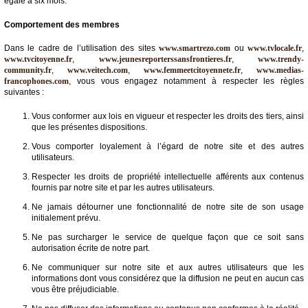
égale à six mois.
Comportement des membres
Dans le cadre de l’utilisation des sites
www.smartrezo.com
ou
www.tvlocale.fr
,
www.tvcitoyenne.fr
,
www.jeunesreporterssansfrontieres.fr
,
www.trendy-
community.fr
,
www.veitech.com
,
www.femmeetcitoyennete.fr
,
www.medias-
francophones.com
, vous vous engagez notamment à respecter les règles
suivantes :
Vous conformer aux lois en vigueur et respecter les droits des tiers, ainsi
que les présentes dispositions.
Vous comporter loyalement à l’égard de notre site et des autres
utilisateurs.
Respecter les droits de propriété intellectuelle afférents aux contenus
fournis par notre site et par les autres utilisateurs.
Ne jamais détourner une fonctionnalité de notre site de son usage
initialement prévu.
Ne pas surcharger le service de quelque façon que ce soit sans
autorisation écrite de notre part.
Ne communiquer sur notre site et aux autres utilisateurs que les
informations dont vous considérez que la diffusion ne peut en aucun cas
vous être préjudiciable.