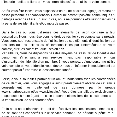
n’importe quelles actions qui vous seront disposées en utilisant votre compte.
Après vous être inscrit, vous disposez d’un ou de plusieurs login(s) et mot(s) de
passe personnels et confidentiels. Ceux-ci ne devront pas être communiqués ni
partagés avec des tiers. En aucun cas, nous ne pourrions être responsables de
la perte de vos identifiants et/ou mots de passe.
Dans le cas où vous utiliseriez ces éléments de façon contraire à leur
destination, Nous nous réservons le droit de résilier votre compte sans préavis.
Vous serez seul responsable de l’utilisation de ces éléments d’identification par
des tiers ou des actions ou déclarations faites par l’intermédiaire de votre
compte, qu’elles soient frauduleuses ou non.
Par ailleurs, Nous ne disposons pas des moyens de s’assurer de l’identité des
personnes s’inscrivant à ses services, n’est pas responsable en cas
d’usurpation de l’identité d’un membre. Si vous pensez qu’une personne utilise
votre compte ou votre identité, vous devez nous en informer immédiatement par
courrier postal à l’adresse ci-dessous mentionnée.
Lorsque vous souhaitez parrainer un ami et nous fournissez les coordonnées
de ce dernier, vous vous engagez à avoir préalablement obtenu de cet ami le
consentement au traitement de ses données par
le
groupe
www.smartrezo.com et/ou www.tvlocale.fr. Vous êtes par ailleurs exclusivement
responsable à notre égard de cette personne et des tiers, des conséquences de
la transmission de ses coordonnées.
Enfin nous nous réservons le droit de désactiver les comptes des membres qui
ne se sont pas connectés sur le service pendant une période supérieure ou