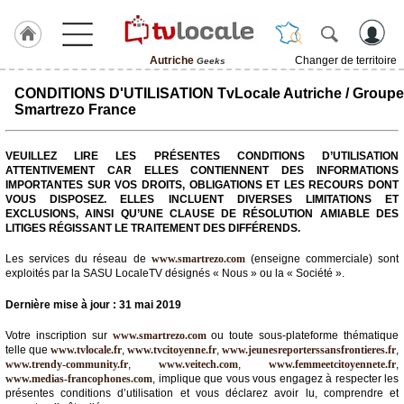
Autriche
Changer de territoire
Geeks
J'adhère
CONDITIONS D'UTILISATION TvLocale Autriche / Groupe
à
Smartrezo France
Hulcoq
ACCUEIL
VEUILLEZ LIRE LES PRÉSENTES CONDITIONS D’UTILISATION
Autriche
ATTENTIVEMENT CAR ELLES CONTIENNENT DES INFORMATIONS
IMPORTANTES SUR VOS DROITS, OBLIGATIONS ET LES RECOURS DONT
VOUS DISPOSEZ. ELLES INCLUENT DIVERSES LIMITATIONS ET
TvLocale
EXCLUSIONS, AINSI QU’UNE CLAUSE DE RÉSOLUTION AMIABLE DES
France
LITIGES RÉGISSANT LE TRAITEMENT DES DIFFÉRENDS.
Accueil
Les services du réseau de
www.smartrezo.com
(enseigne commerciale) sont
exploités par la SASU LocaleTV désignés « Nous » ou la « Société ».
RUBRIQUES
Dernière mise à jour : 31 mai 2019
Agenda
Votre inscription sur
www.smartrezo.com
ou toute sous-plateforme thématique
telle que
www.tvlocale.fr
,
www.tvcitoyenne.fr
,
www.jeunesreporterssansfrontieres.fr
,
www.trendy-community.fr
,
www.veitech.com
,
www.femmeetcitoyennete.fr
,
Gazette
www.medias-francophones.com
, implique que vous vous engagez à respecter les
présentes conditions d’utilisation et vous déclarez avoir lu, comprendre et
Vidéos