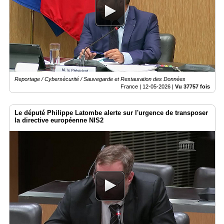
Vidéos
Médias
du
groupe
Blogs
Prémium
Reportage / Cybersécurité / Sauvegarde et Restauration des Données
Inscription
France |
12-05-2026
|
Vu 37757 fois
annuaire
pro
Le député Philippe Latombe alerte sur l'urgence de transposer
Accès
la directive européenne NIS2
éditeur