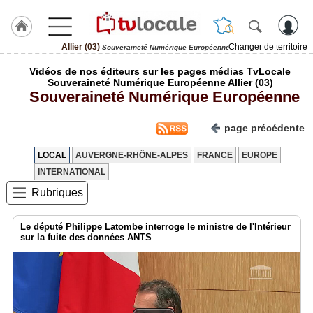
Allier (03)
Changer de territoire
Souveraineté Numérique Européenne
J'adhère
Vidéos de nos éditeurs sur les pages médias TvLocale
à
Souveraineté Numérique Européenne Allier (03)
Hulcoq
Souveraineté Numérique Européenne
ACCUEIL
Allier
page précédente
(03)
LOCAL
AUVERGNE-RHÔNE-ALPES
FRANCE
EUROPE
TvLocale
INTERNATIONAL
France
Rubriques
Accueil
Le député Philippe Latombe interroge le ministre de l'Intérieur
RUBRIQUES
sur la fuite des données ANTS
Agenda
Gazette