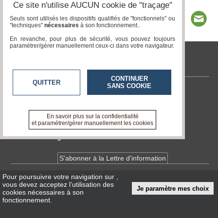
Ce site n'utilise AUCUN cookie de "traçage"
Seuls sont utilisés les dispositifs qualifiés de "fonctionnels" ou
"techniques"
nécessaires
à son fonctionnement..
En revanche, pour plus de sécurité, vous pouvez toujours
paramétrer/gérer manuellement ceux-ci dans votre navigateur.
tvlocale.fr
CONTINUER
QUITTER
SANS COOKIE
Contactez-nous
En savoir +
A propos de tvlocale.fr
En savoir plus sur la confidentialité
et paramétrer/gérer manuellement les cookies
Devenir délégué
S'abonner à la Lettre d'information
Pour poursuivre votre navigation sur
,
Infos
CNIL/RGPD
vous devez acceptez l’utilisation des
Je paramètre mes choix
Conditions Générales d'Utilisation
cookies nécessaires à son
fonctionnement.
« accès éditeur »