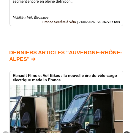
segment encore en pleine définition,..
Mobilité » Vélo Électrique
France Secrète à Vélo
|
21/06/2026
|
Vu 367737 fois
DERNIERS ARTICLES "AUVERGNE-RHÔNE-
ALPES" ➔
Renault Flins et Vol Bikes : la nouvelle ère du vélo-cargo
électrique made in France