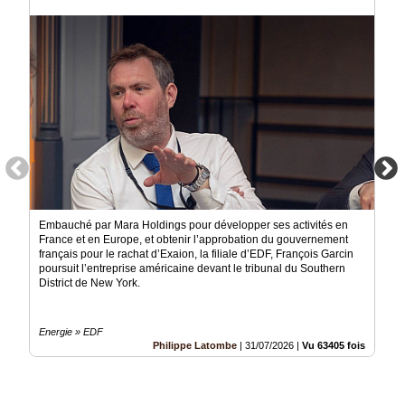
Vidéos
Médias
du
groupe
Blogs
Prémium
Inscription
annuaire
pro
Accès
Embauché par Mara Holdings pour développer ses activités en
éditeur
France et en Europe, et obtenir l’approbation du gouvernement
français pour le rachat d’Exaion, la filiale d’EDF, François Garcin
poursuit l’entreprise américaine devant le tribunal du Southern
District de New York.
Energie » EDF
Philippe Latombe
|
31/07/2026
|
Vu 63405 fois