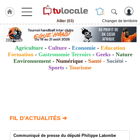
Allier (03)
Changer de territoire
J'adhère
à
Hulcoq
Agriculture
-
Culture
-
Economie
-
Education
ACCUEIL
Formation
-
Gastronomie Terroirs
-
Geeks
-
Nature
Allier
(03)
Environnement
-
Numérique
-
Santé
-
Société
-
Sports
-
Tourisme
TvLocale
France
Accueil
RUBRIQUES
FIL D'ACTUALITÉS ➔
Agenda
Gazette
Communiqué de presse du député Philippe Latombe