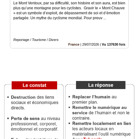
Le Mont Ventoux, par sa difficulté, son histoire et son aura, est bien
Vidéos
plus qu’une montagne pour les cyclistes. Gravir le « Mont Chauve
» est un symbole d’exploit, de dépassement de soi et d’émotion
Médias
partagée. Un mythe du cyclisme mondial. Pour preuv ...
du
groupe
Blogs
Reportage / Tourisme / Divers
Prémium
France
|
29/07/2026
|
Vu 137630 fois
Inscription
annuaire
pro
Accès
éditeur