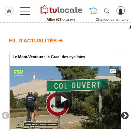
Allier (03)
Changer de territoire
A la une
J'adhère
à
Hulcoq
FIL D'ACTUALITÉS ➔
ACCUEIL
Allier
(03)
Le Mont-Ventoux : le Graal des cyclistes
TvLocale
France
Accueil
RUBRIQUES
Agenda
Gazette