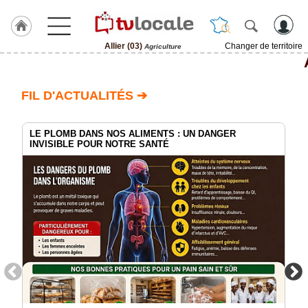
Allier (03)
Changer de territoire
Agriculture
J'adhère
à
Hulcoq
FIL D'ACTUALITÉS ➔
ACCUEIL
Allier
(03)
LE PLOMB DANS NOS ALIMENTS : UN DANGER
INVISIBLE POUR NOTRE SANTÉ
TvLocale
France
Accueil
RUBRIQUES
Agenda
Gazette