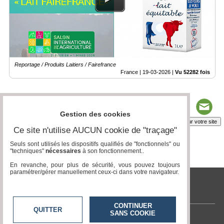
Reportage / Produits Laitiers / Fairefrance
France |
19-03-2026
|
Vu 52282 fois
Gestion des cookies
Insérez sur votre site
Ce site n'utilise AUCUN cookie de "traçage"
Seuls sont utilisés les dispositifs qualifiés de "fonctionnels" ou
"techniques"
nécessaires
à son fonctionnement..
Page 1 / 3
1
2
3
En revanche, pour plus de sécurité, vous pouvez toujours
paramétrer/gérer manuellement ceux-ci dans votre navigateur.
tvlocale.fr
CONTINUER
QUITTER
SANS COOKIE
Contactez-nous