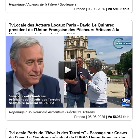
Reportage / Acteurs de la Filière / Boulangers
France |
05-05-2026
|
Vu 59103 fois
TvLocale des Acteurs Locaux Paris - David Le Quintrec
président de l'Union Française des Pêcheurs Artisans à la
Mobilisation de Paris le 2 mai 2026
Reportage / Souveraineté Alimentaire / Pêcheurs Artisans
France |
05-05-2026
|
Vu 56054 fois
TvLocale Paris de "Réveils des Terroirs" - Passage sur Cnews
de David Le Quintrec président de l'UFPA Union Français des