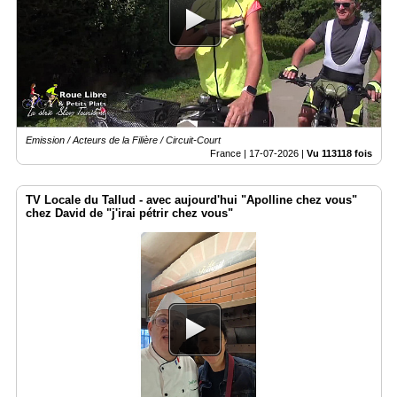
Vidéos
Médias
du
groupe
Blogs
Prémium
Emission / Acteurs de la Filière / Circuit-Court
Inscription
France |
17-07-2026
|
Vu 113118 fois
annuaire
pro
TV Locale du Tallud - avec aujourd'hui "Apolline chez vous"
Accès
chez David de "j'irai pétrir chez vous"
éditeur