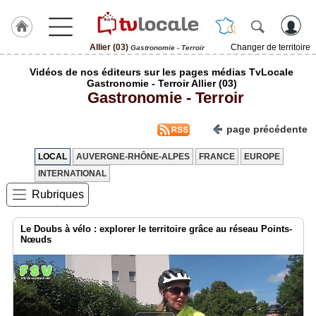
Allier (03)
Changer de territoire
Gastronomie - Terroir
J'adhère
Vidéos de nos éditeurs sur les pages médias TvLocale
à
Gastronomie - Terroir Allier (03)
Hulcoq
Gastronomie - Terroir
ACCUEIL
Allier
page précédente
(03)
LOCAL
AUVERGNE-RHÔNE-ALPES
FRANCE
EUROPE
TvLocale
INTERNATIONAL
France
Rubriques
Accueil
Le Doubs à vélo : explorer le territoire grâce au réseau Points-
RUBRIQUES
Nœuds
Agenda
Gazette