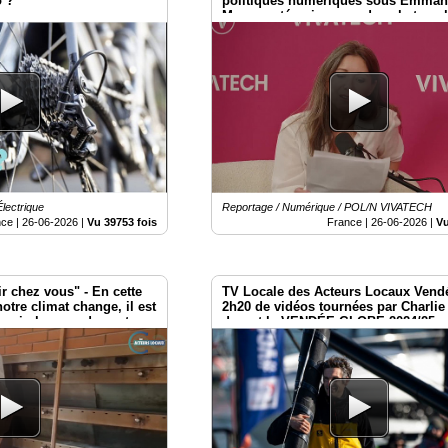
o ?
politiques numériques sous Emman
Macron : témoignages dans le temp
Vivatech
Électrique
Reportage / Numérique / POL/N VIVATECH
nce |
26-06-2026
|
Vu 39753 fois
France |
26-06-2026
|
Vu
ir chez vous" - ​En cette
TV Locale des Acteurs Locaux Vendé
notre climat change, il est
2h20 de vidéos tournées par Charli
 soin les uns des autres.
durant le VENDÉE GLOBE 2024/25