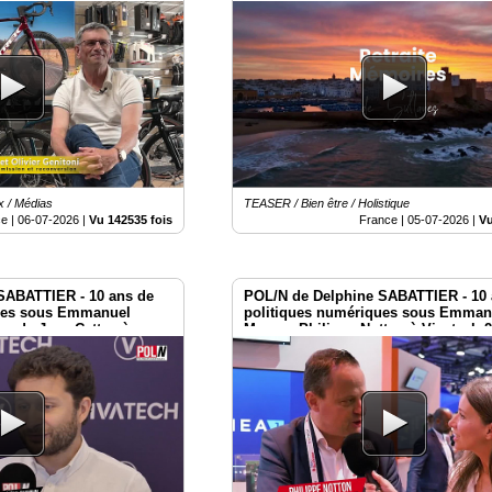
x / Médias
TEASER / Bien être / Holistique
e |
06-07-2026
|
Vu 142535 fois
France |
05-07-2026
|
Vu
SABATTIER - 10 ans de
POL/N de Delphine SABATTIER - 10 
ues sous Emmanuel
politiques numériques sous Emman
s de Jean Cattan à
Macron Philippe Notton à Vivatech 