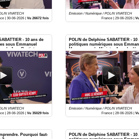
 POL/N VIVATECH
Emission / Numérique / POL/N VIVATECH
nce |
30-06-2026
|
Vu 26672 fois
France |
29-06-2026
|
Vu
SABATTIER - 10 ans de
POL/N de Delphine SABATTIER - 10 
ues sous Emmanuel
politiques numériques sous Emman
s de Jean-Baptiste
Macron avec la Ministre Anne Le Hen
026
Vivatech 2026
 POL/N VIVATECH
Emission / Numérique / POL/N VIVATECH
nce |
28-06-2026
|
Vu 35029 fois
France |
28-06-2026
|
Vu
mprendre. Pourquoi faut-
POL/N de Delphine SABATTIER - 10 