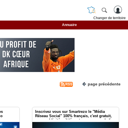
Changer de territoire
Annuaire
page précédente
es
Inscrivez vous sur Smartrezo le "Média
zo
Réseau Social" 100% français, c'est gratuit,
sans publicités ciblées et sans aucune balise
de traçage !