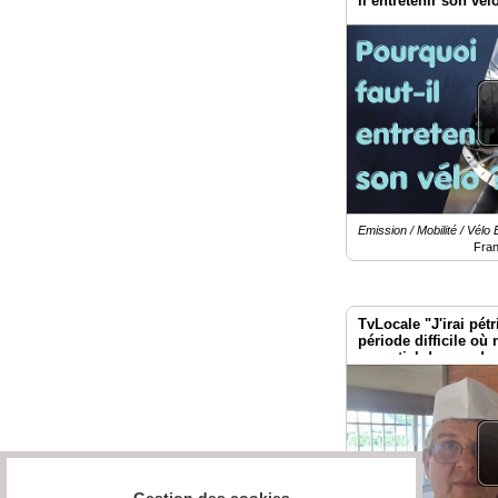
il entretenir son vél
Emission / Mobilité / Vélo 
Fra
TvLocale "J'irai pétr
période difficile où 
essentiel de prendre