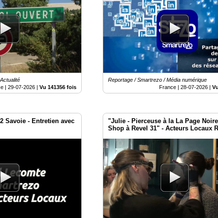
Actualité
Reportage / Smartrezo / Média numérique
e |
29-07-2026
|
Vu 141356 fois
France |
28-07-2026
|
Vu
2 Savoie - Entretien avec
"Julie - Pierceuse à la La Page Noire
Shop à Revel 31" - Acteurs Locaux 