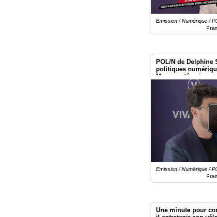
Emission / Numérique /
Fra
POL/N de Delphine 
politiques numériq
Macron : témoignage
Kempf à Vivatech 2
Emission / Numérique /
Fra
Une minute pour co