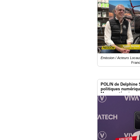
Emission / Acteurs Locau
Franc
POL/N de Delphine 
politiques numériq
Macron : témoignage
Vivatech 2026