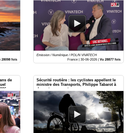
Vivatech 2026
Emission / Numérique / POL/N VIVATECH
 28098 fois
France |
30-06-2026
|
Vu 28877 fois
ans de
Sécurité routière : les cyclistes appellent le
uel
ministre des Transports, Philippe Tabarot à
2026
des actes concrets