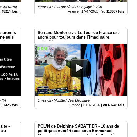
Noire Revel
Emission / Tourisme à Vélo / Voyage à Vélo
 48214 fois
France |
17-07-2026
|
Vu 113307 fois
is promis
Bernard Monforte : « Le Tour de France est
e ne suis
ancré pour toujours dans l'imaginaire
moins
collectif. »
 l'IA
Emission / Mobilité / Vélo Électrique
 57425 fois
France |
10-07-2026
|
Vu 69748 fois
aite «
POL/N de Delphine SABATTIER - 10 ans de
 au
politiques numériques sous Emmanuel
Macron : témoignages de Eric Bothorel à