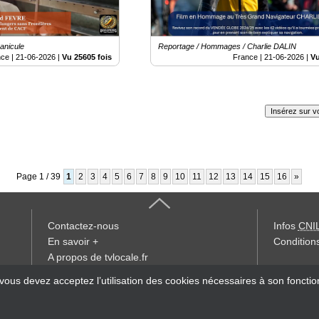
anicule
Reportage / Hommages / Charlie DALIN
nce |
21-06-2026
|
Vu 25605 fois
France |
21-06-2026
|
Vu
Insérez sur vo
Page 1 / 39
1
2
3
4
5
6
7
8
9
10
11
12
13
14
15
16
»
Contactez-nous
Infos
CNI
En savoir +
Conditions
A propos de tvlocale.fr
« accès éd
 vous devez acceptez l’utilisation des cookies nécessaires à son foncti
Devenir délégué