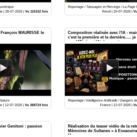
Numérique
Reportage / Tatouages et Piercings / La Page 
ie |
28-07-2026
|
Vu 116152 fois
Revel |
20-07-2026
|
Vu
François MAURISSE le
Composition réalisée avec l'IA - ma
c'est la première et la dernière..... j
pas IATisée ni IAtubeuse et encore 
I.A.tokeuse. 😉
 Nature
Reportage / Intelligence Artificielle / Dangers de
e |
12-07-2026
|
Vu 368724 fois
France |
12-07-2026
|
Vu
vier Genitoni : passion
Réalisation du teaser vidéo de la retr
Mémoires de Sultanes » à Essaouira
Maroc