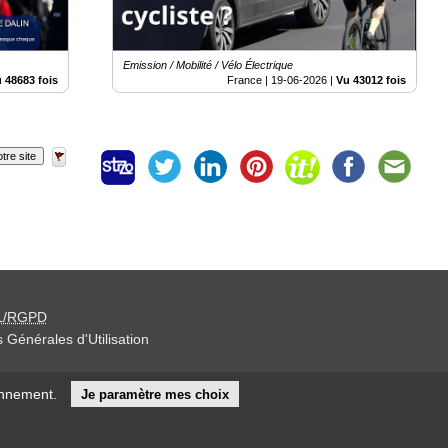
Emission / Mobilité / Vélo Électrique
 48683 fois
France |
19-06-2026
|
Vu 43012 fois
tre site
L/RGPD
 Générales d'Utilisation
iteur »
onnement.
Je paramètre mes choix