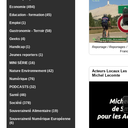
Gazette
Economie (494)
Education - formation (45)
Vidéos
Emploi (1)
Médias
du
Gastronomie - Terroir (58)
groupe
Geeks (4)
Blogs
Handicap (1)
Reportage / Reportages / 
Prémium
Franc
Jeunes reporters (1)
Inscription
MINI SÉRIE (16)
annuaire
pro
Acteurs Locaux Les 
Nature Environnement (42)
Michel Lecomte
Numérique (76)
Accès
éditeur
PODCASTS (32)
Santé (46)
Société (378)
Souveraineté Alimentaire (19)
Souveraineté Numérique Européenne
(6)