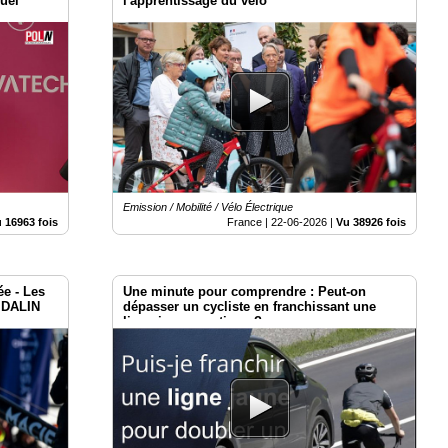
uel
l'apprentissage du vélo
le
Emission / Mobilité / Vélo Électrique
 16963 fois
France |
22-06-2026
|
Vu 38926 fois
e - Les
Une minute pour comprendre : Peut-on
e DALIN
dépasser un cycliste en franchissant une
ligne jaune continue ?