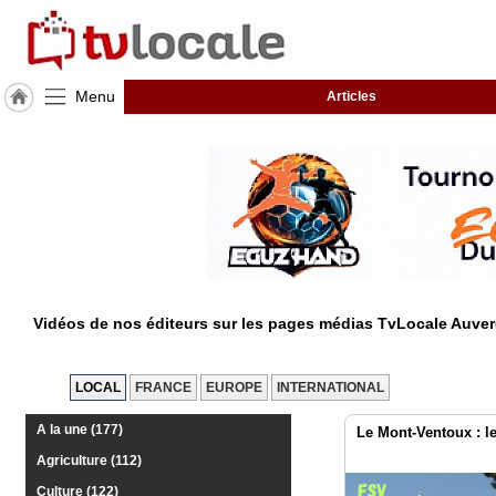
Menu
Articles
J'adhère
à
Hulcoq
ACCUEIL
Auvergne-
Rhône-
Alpes
TvLocale
Vidéos de nos éditeurs sur les pages médias TvLocale Auv
France
Accueil
LOCAL
FRANCE
EUROPE
INTERNATIONAL
RUBRIQUES
A la une (177)
Le Mont-Ventoux : le
Agriculture (112)
Agenda
Culture (122)