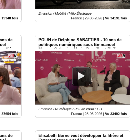
Emission / Mobilité / Vélo Électrique
 19348 fois
France |
29-06-2026
|
Vu 34191 fois
ans de
POL/N de Delphine SABATTIER - 10 ans de
uel
politiques numériques sous Emmanuel
anff à
Macron Catherine Morin-Desailly et Philippe
Latombe à Vivatech 2026
Emission / Numérique / POL/N VIVATECH
 37654 fois
France |
28-06-2026
|
Vu 33492 fois
ans de
Elisabeth Borne veut développer la filière et