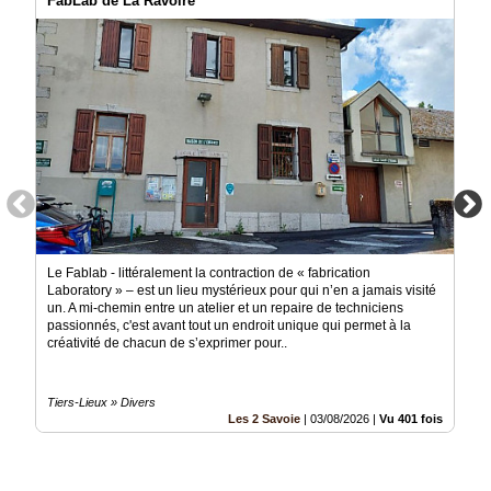
FabLab de La Ravoire
Vidéos
Médias
du
groupe
Blogs
Prémium
Inscription
annuaire
pro
Le Fablab - littéralement la contraction de « fabrication
Accès
Laboratory » – est un lieu mystérieux pour qui n’en a jamais visité
éditeur
un. A mi-chemin entre un atelier et un repaire de techniciens
passionnés, c'est avant tout un endroit unique qui permet à la
créativité de chacun de s’exprimer pour..
Tiers-Lieux » Divers
Les 2 Savoie
|
03/08/2026
|
Vu 401 fois