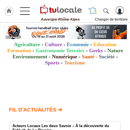
Auvergne-Rhône-Alpes
Changer de territoire
J'adhère
à
Hulcoq
Agriculture
-
Culture
-
Economie
-
Education
ACCUEIL
Formation
-
Gastronomie Terroirs
-
Geeks
-
Nature
Auvergne-
Rhône-
Environnement
-
Numérique
-
Santé
-
Société
-
Alpes
Sports
-
Tourisme
TvLocale
France
Accueil
RUBRIQUES
FIL D'ACTUALITÉS ➔
Agenda
Acteurs Locaux Les deux Savoie – À la découverte du
Gazette