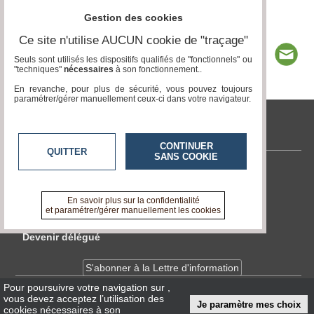
Gestion des cookies
Ce site n'utilise AUCUN cookie de "traçage"
Seuls sont utilisés les dispositifs qualifiés de "fonctionnels" ou
"techniques"
nécessaires
à son fonctionnement..
En revanche, pour plus de sécurité, vous pouvez toujours
paramétrer/gérer manuellement ceux-ci dans votre navigateur.
tvlocale.fr
CONTINUER
QUITTER
SANS COOKIE
Contactez-nous
En savoir +
En savoir plus sur la confidentialité
A propos de tvlocale.fr
et paramétrer/gérer manuellement les cookies
Devenir délégué
S'abonner à la Lettre d'information
Pour poursuivre votre navigation sur
,
vous devez acceptez l’utilisation des
Infos
CNIL/RGPD
Je paramètre mes choix
cookies nécessaires à son