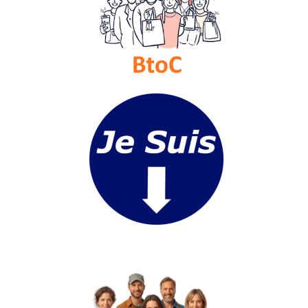
Vidéos
Médias
du
groupe
Blogs
Prémium
Inscription
annuaire
pro
Accès
éditeur