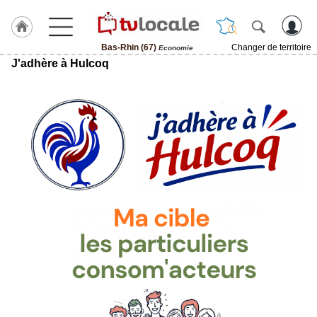
Bas-Rhin (67)
Changer de territoire
Economie
J'adhère à Hulcoq
J'adhère
à
Hulcoq
ACCUEIL
Bas-
Rhin
(67)
TvLocale
France
Accueil
RUBRIQUES
Agenda
Gazette