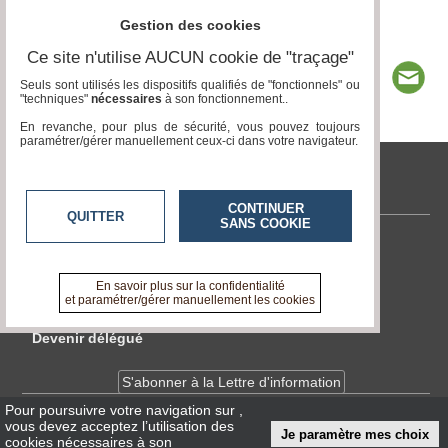
Gestion des cookies
Ce site n'utilise AUCUN cookie de "traçage"
Seuls sont utilisés les dispositifs qualifiés de "fonctionnels" ou
"techniques"
nécessaires
à son fonctionnement..
En revanche, pour plus de sécurité, vous pouvez toujours
paramétrer/gérer manuellement ceux-ci dans votre navigateur.
tvlocale.fr
CONTINUER
QUITTER
SANS COOKIE
Contactez-nous
En savoir +
En savoir plus sur la confidentialité
A propos de tvlocale.fr
et paramétrer/gérer manuellement les cookies
Devenir délégué
S'abonner à la Lettre d'information
Pour poursuivre votre navigation sur
,
vous devez acceptez l’utilisation des
Infos
CNIL/RGPD
Je paramètre mes choix
cookies nécessaires à son