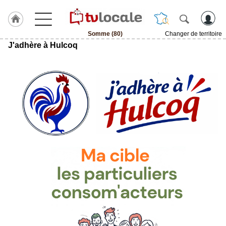
Somme (80)
Changer de territoire
J'adhère à Hulcoq
J'adhère
à
Hulcoq
ACCUEIL
Somme
(80)
TvLocale
France
Accueil
RUBRIQUES
Agenda
Gazette