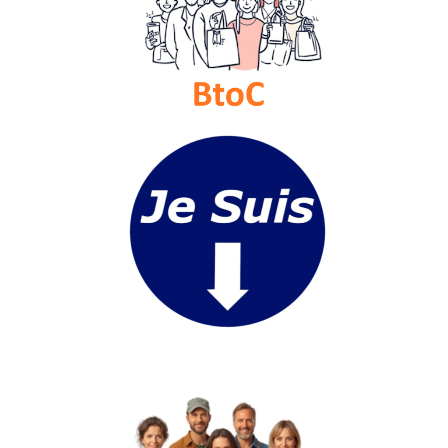
Vidéos
Médias
du
groupe
Blogs
Prémium
Inscription
annuaire
pro
Accès
éditeur