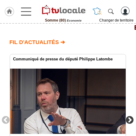
Somme (80)
Changer de territoire
Economie
J'adhère
à
Hulcoq
FIL D'ACTUALITÉS ➔
ACCUEIL
Somme
(80)
Communiqué de presse du député Philippe Latombe
TvLocale
France
Accueil
RUBRIQUES
Agenda
Gazette