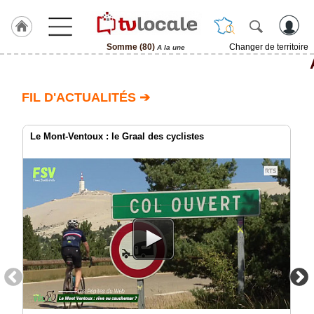
Somme (80)
Changer de territoire
A la une
J'adhère
à
Hulcoq
FIL D'ACTUALITÉS ➔
ACCUEIL
Somme
(80)
Le Mont-Ventoux : le Graal des cyclistes
TvLocale
France
Accueil
RUBRIQUES
Agenda
Gazette