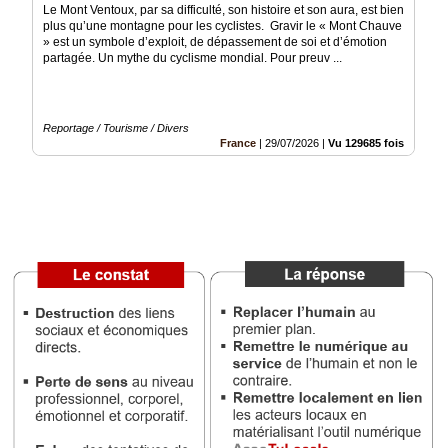
Le Mont Ventoux, par sa difficulté, son histoire et son aura, est bien
Vidéos
plus qu’une montagne pour les cyclistes. Gravir le « Mont Chauve
» est un symbole d’exploit, de dépassement de soi et d’émotion
Médias
partagée. Un mythe du cyclisme mondial. Pour preuv ...
du
groupe
Blogs
Reportage / Tourisme / Divers
Prémium
France
|
29/07/2026
|
Vu 129685 fois
Inscription
annuaire
pro
Accès
éditeur