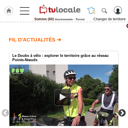
Somme (80)
Changer de territoire
Gastronomie - Terroir
J'adhère
à
Hulcoq
FIL D'ACTUALITÉS ➔
ACCUEIL
Somme
(80)
Le Doubs à vélo : explorer le territoire grâce au réseau
Points-Nœuds
TvLocale
France
Accueil
RUBRIQUES
Agenda
Gazette