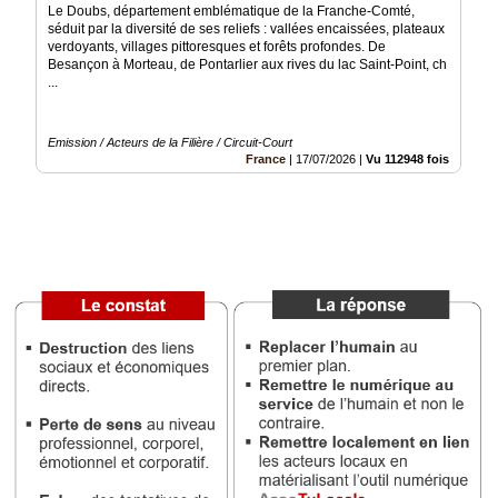
Le Doubs, département emblématique de la Franche-Comté,
Vidéos
séduit par la diversité de ses reliefs : vallées encaissées, plateaux
verdoyants, villages pittoresques et forêts profondes. De
Médias
Besançon à Morteau, de Pontarlier aux rives du lac Saint-Point, ch
du
...
groupe
Blogs
Emission / Acteurs de la Filière / Circuit-Court
Prémium
France
|
17/07/2026
|
Vu 112948 fois
Inscription
annuaire
pro
Accès
éditeur