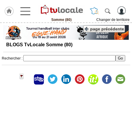
Somme (80)
Changer de territoire
J'adhère
page précédente
à
Hulcoq
BLOGS TvLocale Somme (80)
ACCUEIL
Somme
(80)
Rechercher :
TvLocale
France
Accueil
RUBRIQUES
Agenda
Gazette