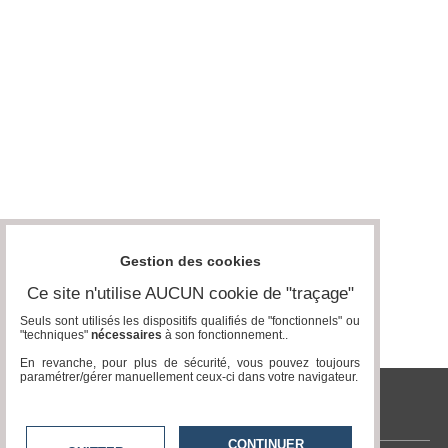
Vidéos
Médias
du
groupe
Blogs
Prémium
Inscription
annuaire
pro
Accès
éditeur
Gestion des cookies
Ce site n'utilise AUCUN cookie de "traçage"
Seuls sont utilisés les dispositifs qualifiés de "fonctionnels" ou
"techniques"
nécessaires
à son fonctionnement..
En revanche, pour plus de sécurité, vous pouvez toujours
paramétrer/gérer manuellement ceux-ci dans votre navigateur.
tvlocale.fr
CONTINUER