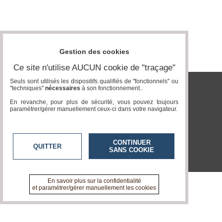
Gazette
Vidéos
Médias
du
Gestion des cookies
groupe
Ce site n'utilise AUCUN cookie de "traçage"
Blogs
Prémium
Seuls sont utilisés les dispositifs qualifiés de "fonctionnels" ou
"techniques"
nécessaires
à son fonctionnement..
tvlocale.fr
Inscription
En revanche, pour plus de sécurité, vous pouvez toujours
annuaire
paramétrer/gérer manuellement ceux-ci dans votre navigateur.
pro
Accès
éditeur
CONTINUER
QUITTER
SANS COOKIE
En savoir plus sur la confidentialité
et paramétrer/gérer manuellement les cookies