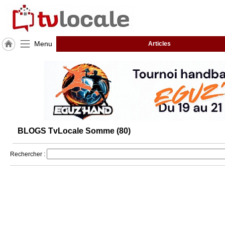
Menu
Articles
J'adhère
à
Hulcoq
ACCUEIL
Somme
(80)
BLOGS TvLocale Somme (80)
TvLocale
France
Rechercher :
Accueil
RUBRIQUES
Agenda