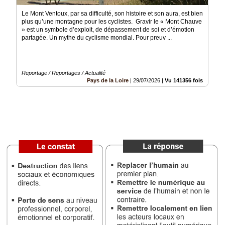
Vidéos
Le Mont Ventoux, par sa difficulté, son histoire et son aura, est bien
plus qu’une montagne pour les cyclistes. Gravir le « Mont Chauve
Médias
» est un symbole d’exploit, de dépassement de soi et d’émotion
du
partagée. Un mythe du cyclisme mondial. Pour preuv ...
groupe
Blogs
Prémium
Reportage / Reportages / Actualité
Pays de la Loire
|
29/07/2026
|
Vu 141356 fois
Inscription
annuaire
pro
Accès
éditeur