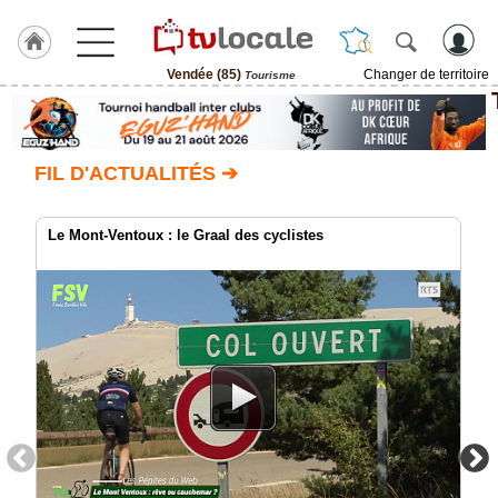
Vendée (85)
Changer de territoire
Tourisme
J'adhère
à
Hulcoq
FIL D'ACTUALITÉS ➔
ACCUEIL
Vendée
(85)
Le Mont-Ventoux : le Graal des cyclistes
TvLocale
France
Accueil
RUBRIQUES
Agenda
Gazette