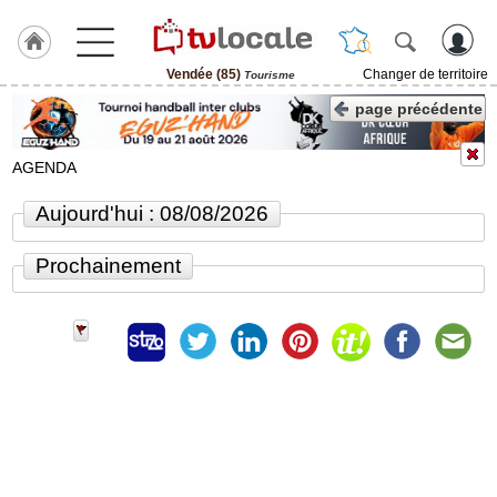
Vendée (85)
Changer de territoire
Tourisme
J'adhère
page précédente
à
Hulcoq
AGENDA
ACCUEIL
Vendée
Aujourd'hui : 08/08/2026
(85)
Prochainement
TvLocale
France
Accueil
RUBRIQUES
Agenda
Gazette