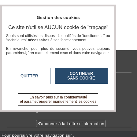
Vidéos
Médias
Gestion des cookies
du
groupe
Ce site n'utilise AUCUN cookie de "traçage"
Seuls sont utilisés les dispositifs qualifiés de "fonctionnels" ou
Blogs
"techniques"
nécessaires
à son fonctionnement..
Prémium
En revanche, pour plus de sécurité, vous pouvez toujours
Inscription
paramétrer/gérer manuellement ceux-ci dans votre navigateur.
annuaire
pro
tvlocale.fr
Accès
CONTINUER
QUITTER
éditeur
SANS COOKIE
Contactez-nous
En savoir +
A propos de tvlocale.fr
En savoir plus sur la confidentialité
et paramétrer/gérer manuellement les cookies
Devenir délégué
S'abonner à la Lettre d'information
Pour poursuivre votre navigation sur
,