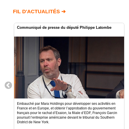
Gazette
FIL D'ACTUALITÉS ➔
Vidéos
Médias
du
Communiqué de presse du député Philippe Latombe
groupe
Blogs
Prémium
Inscription
annuaire
pro
Accès
éditeur
Embauché par Mara Holdings pour développer ses activités en
France et en Europe, et obtenir l’approbation du gouvernement
français pour le rachat d’Exaion, la filiale d’EDF, François Garcin
poursuit l’entreprise américaine devant le tribunal du Southern
District de New York.