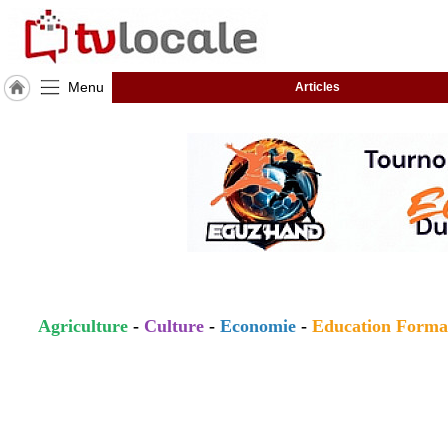
Menu
Articles
J'adhère
à
Hulcoq
ACCUEIL
Vendée
(85)
TvLocale
France
Accueil
Agriculture
-
Culture
-
Economie
-
Education Forma
RUBRIQUES
Agenda