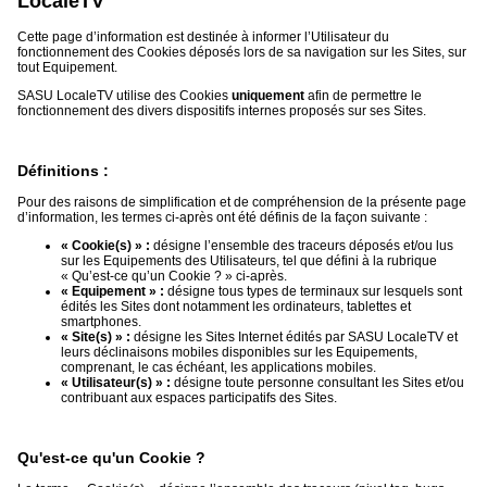
LocaleTV
Vidéos
Cette page d’information est destinée à informer l’Utilisateur du
fonctionnement des Cookies déposés lors de sa navigation sur les Sites, sur
Médias
tout Equipement.
du
groupe
SASU LocaleTV utilise des Cookies
uniquement
afin de permettre le
fonctionnement des divers dispositifs internes proposés sur ses Sites.
Blogs
Prémium
Définitions :
Inscription
annuaire
Pour des raisons de simplification et de compréhension de la présente page
pro
d’information, les termes ci-après ont été définis de la façon suivante :
« Cookie(s) » :
désigne l’ensemble des traceurs déposés et/ou lus
Accès
sur les Equipements des Utilisateurs, tel que défini à la rubrique
éditeur
« Qu’est-ce qu’un Cookie ? » ci-après.
« Equipement » :
désigne tous types de terminaux sur lesquels sont
édités les Sites dont notamment les ordinateurs, tablettes et
smartphones.
« Site(s) » :
désigne les Sites Internet édités par SASU LocaleTV et
leurs déclinaisons mobiles disponibles sur les Equipements,
comprenant, le cas échéant, les applications mobiles.
« Utilisateur(s) » :
désigne toute personne consultant les Sites et/ou
contribuant aux espaces participatifs des Sites.
Qu'est-ce qu'un Cookie ?