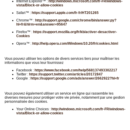
Internet Explorer™ :
http://windows.microsoft.com/fr-FR/windows-
vista/Block-or-allow-cookies
Safari™ :
https://support.apple.com/fr-fr/HT201265
Chrome™ :
http://support.google.com/chrome/bin/answer.py?
hl=fr&hlrm=en&answer=95647
Firefox™ :
https://support.mozilla.org/fr/kb/activer-desactiver-
Cookies
Opera™ :
http://help.opera.com/Windows/10.20/fr/cookies.html
Vous pouvez utiliser les options de divers services tiers pour maîtriser les
informations que vous leur fournissez
Facebook :
https://www.facebook.com/help/568137493302217
Twitter :
https://support.twitter.com/articles/20172847
Google :
https://support.google.com/ads/answer/2662922?hl=fr
Vous pouvez également utiliser un service en ligne qui rassemble les
diverses mesures pour protéger votre vie privée, notamment par une gestion
personnalisée des cookies.
Your Online Choices :
http://windows.microsoft.com/fr-FR/windows-
vista/Block-or-allow-cookies