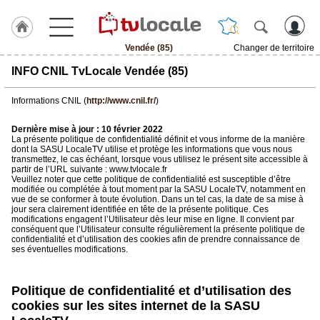
Vendée (85)
Changer de territoire
J'adhère
INFO CNIL TvLocale Vendée (85)
à
Hulcoq
Informations CNIL (
http://www.cnil.fr/
)
ACCUEIL
Vendée
Dernière mise à jour : 10 février 2022
(85)
La présente politique de confidentialité définit et vous informe de la manière
dont la SASU LocaleTV utilise et protège les informations que vous nous
transmettez, le cas échéant, lorsque vous utilisez le présent site accessible à
partir de l’URL suivante : www.tvlocale.fr
TvLocale
Veuillez noter que cette politique de confidentialité est susceptible d’être
France
modifiée ou complétée à tout moment par la SASU LocaleTV, notamment en
vue de se conformer à toute évolution. Dans un tel cas, la date de sa mise à
jour sera clairement identifiée en tête de la présente politique. Ces
Accueil
modifications engagent l’Utilisateur dès leur mise en ligne. Il convient par
conséquent que l’Utilisateur consulte régulièrement la présente politique de
RUBRIQUES
confidentialité et d’utilisation des cookies afin de prendre connaissance de
ses éventuelles modifications.
Agenda
Politique de confidentialité et d’utilisation des
Gazette
cookies sur les sites internet de la SASU