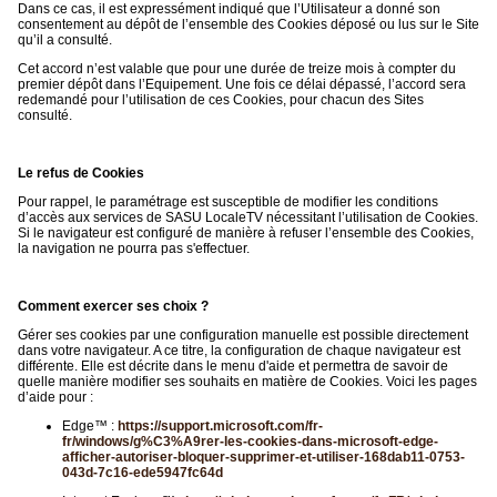
Dans ce cas, il est expressément indiqué que l’Utilisateur a donné son
consentement au dépôt de l’ensemble des Cookies déposé ou lus sur le Site
qu’il a consulté.
Cet accord n’est valable que pour une durée de treize mois à compter du
premier dépôt dans l’Equipement. Une fois ce délai dépassé, l’accord sera
redemandé pour l’utilisation de ces Cookies, pour chacun des Sites
consulté.
Le refus de Cookies
Pour rappel, le paramétrage est susceptible de modifier les conditions
d’accès aux services de SASU LocaleTV nécessitant l’utilisation de Cookies.
Si le navigateur est configuré de manière à refuser l’ensemble des Cookies,
la navigation ne pourra pas s'effectuer.
Comment exercer ses choix ?
Gérer ses cookies par une configuration manuelle est possible directement
dans votre navigateur. A ce titre, la configuration de chaque navigateur est
différente. Elle est décrite dans le menu d'aide et permettra de savoir de
quelle manière modifier ses souhaits en matière de Cookies. Voici les pages
d’aide pour :
Edge™ :
https://support.microsoft.com/fr-
fr/windows/g%C3%A9rer-les-cookies-dans-microsoft-edge-
afficher-autoriser-bloquer-supprimer-et-utiliser-168dab11-0753-
043d-7c16-ede5947fc64d