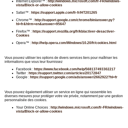
Internet Explorer™ :
http://windows.microsoft.com/fr-FR/windows-
vista/Block-or-allow-cookies
Safari™ :
https://support.apple.com/fr-fr/HT201265
Chrome™ :
http://support.google.com/chrome/bin/answer.py?
hl=fr&hlrm=en&answer=95647
Firefox™ :
https://support.mozilla.org/fr/kb/activer-desactiver-
Cookies
Opera™ :
http://help.opera.com/Windows/10.20/fr/cookies.html
Vous pouvez utiliser les options de divers services tiers pour maîtriser les
informations que vous leur fournissez
Facebook :
https://www.facebook.com/help/568137493302217
Twitter :
https://support.twitter.com/articles/20172847
Google :
https://support.google.com/ads/answer/2662922?hl=fr
Vous pouvez également utiliser un service en ligne qui rassemble les
diverses mesures pour protéger votre vie privée, notamment par une gestion
personnalisée des cookies.
Your Online Choices :
http://windows.microsoft.com/fr-FR/windows-
vista/Block-or-allow-cookies