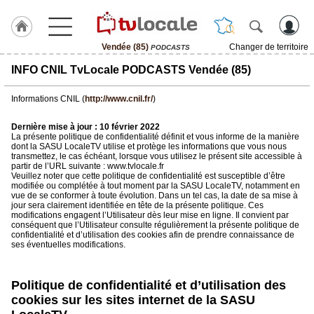
Vendée (85)
Changer de territoire
PODCASTS
J'adhère
INFO CNIL TvLocale PODCASTS Vendée (85)
à
Hulcoq
Informations CNIL (
http://www.cnil.fr/
)
ACCUEIL
Vendée
Dernière mise à jour : 10 février 2022
(85)
La présente politique de confidentialité définit et vous informe de la manière
dont la SASU LocaleTV utilise et protège les informations que vous nous
transmettez, le cas échéant, lorsque vous utilisez le présent site accessible à
partir de l’URL suivante : www.tvlocale.fr
TvLocale
Veuillez noter que cette politique de confidentialité est susceptible d’être
France
modifiée ou complétée à tout moment par la SASU LocaleTV, notamment en
vue de se conformer à toute évolution. Dans un tel cas, la date de sa mise à
jour sera clairement identifiée en tête de la présente politique. Ces
Accueil
modifications engagent l’Utilisateur dès leur mise en ligne. Il convient par
conséquent que l’Utilisateur consulte régulièrement la présente politique de
RUBRIQUES
confidentialité et d’utilisation des cookies afin de prendre connaissance de
ses éventuelles modifications.
Agenda
Politique de confidentialité et d’utilisation des
Gazette
cookies sur les sites internet de la SASU