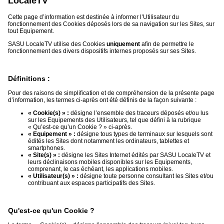
LocaleTV
Vidéos
Cette page d’information est destinée à informer l’Utilisateur du
fonctionnement des Cookies déposés lors de sa navigation sur les Sites, sur
Médias
tout Equipement.
du
groupe
SASU LocaleTV utilise des Cookies
uniquement
afin de permettre le
fonctionnement des divers dispositifs internes proposés sur ses Sites.
Blogs
Prémium
Définitions :
Inscription
annuaire
Pour des raisons de simplification et de compréhension de la présente page
pro
d’information, les termes ci-après ont été définis de la façon suivante :
« Cookie(s) » :
désigne l’ensemble des traceurs déposés et/ou lus
Accès
sur les Equipements des Utilisateurs, tel que défini à la rubrique
éditeur
« Qu’est-ce qu’un Cookie ? » ci-après.
« Equipement » :
désigne tous types de terminaux sur lesquels sont
édités les Sites dont notamment les ordinateurs, tablettes et
smartphones.
« Site(s) » :
désigne les Sites Internet édités par SASU LocaleTV et
leurs déclinaisons mobiles disponibles sur les Equipements,
comprenant, le cas échéant, les applications mobiles.
« Utilisateur(s) » :
désigne toute personne consultant les Sites et/ou
contribuant aux espaces participatifs des Sites.
Qu'est-ce qu'un Cookie ?