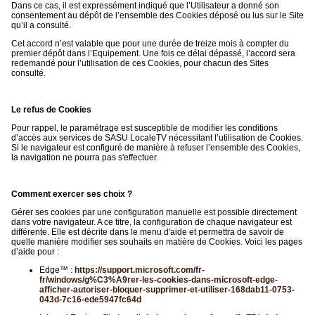
Dans ce cas, il est expressément indiqué que l’Utilisateur a donné son
consentement au dépôt de l’ensemble des Cookies déposé ou lus sur le Site
qu’il a consulté.
Cet accord n’est valable que pour une durée de treize mois à compter du
premier dépôt dans l’Equipement. Une fois ce délai dépassé, l’accord sera
redemandé pour l’utilisation de ces Cookies, pour chacun des Sites
consulté.
Le refus de Cookies
Pour rappel, le paramétrage est susceptible de modifier les conditions
d’accès aux services de SASU LocaleTV nécessitant l’utilisation de Cookies.
Si le navigateur est configuré de manière à refuser l’ensemble des Cookies,
la navigation ne pourra pas s'effectuer.
Comment exercer ses choix ?
Gérer ses cookies par une configuration manuelle est possible directement
dans votre navigateur. A ce titre, la configuration de chaque navigateur est
différente. Elle est décrite dans le menu d'aide et permettra de savoir de
quelle manière modifier ses souhaits en matière de Cookies. Voici les pages
d’aide pour :
Edge™ :
https://support.microsoft.com/fr-
fr/windows/g%C3%A9rer-les-cookies-dans-microsoft-edge-
afficher-autoriser-bloquer-supprimer-et-utiliser-168dab11-0753-
043d-7c16-ede5947fc64d