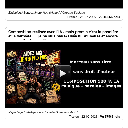
Emission / Souveraineté Numérique / Réseaux Sociaux
France |
28-07-2026
|
Vu 118432 fois
Composition réalisée avec l'IA - mais promis c'est la première
et la dernière..... je ne suis pas IATisée ni IAtubeuse et encore
moins I.A.tokeuse. 😉
Reportage / Intelligence Artificielle / Dangers de l'IA
France |
12-07-2026
|
Vu 57565 fois