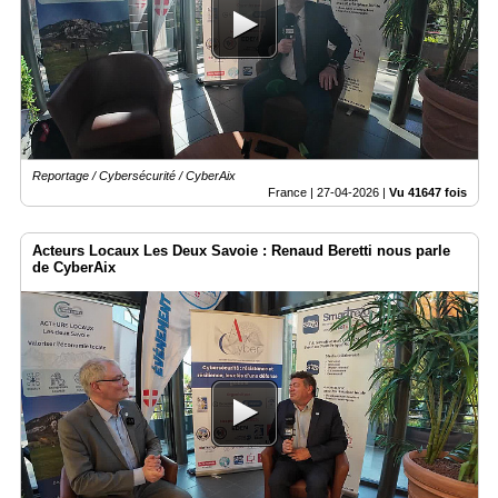
Reportage / Cybersécurité / CyberAix
France |
27-04-2026
|
Vu 41647 fois
Acteurs Locaux Les Deux Savoie : Renaud Beretti nous parle
de CyberAix