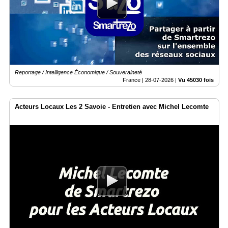
Vidéos
Médias
du
groupe
Blogs
Prémium
Reportage / Intelligence Économique / Souveraineté
France |
28-07-2026
|
Vu 45030 fois
Inscription
annuaire
pro
Acteurs Locaux Les 2 Savoie - Entretien avec Michel Lecomte
Accès
éditeur