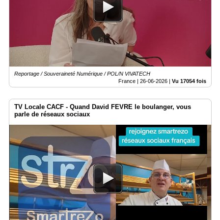
Reportage / Souveraineté Numérique / POL/N VIVATECH
France |
26-06-2026
|
Vu 17054 fois
TV Locale CACF - Quand David FEVRE le boulanger, vous
parle de réseaux sociaux