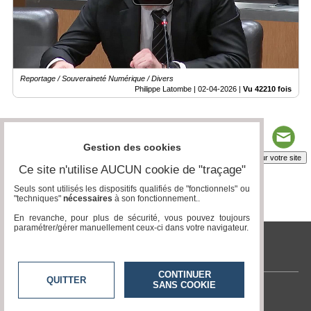
Reportage / Souveraineté Numérique / Divers
Philippe Latombe |
02-04-2026
|
Vu 42210 fois
Gestion des cookies
Insérez sur votre site
Ce site n'utilise AUCUN cookie de "traçage"
Seuls sont utilisés les dispositifs qualifiés de "fonctionnels" ou
"techniques"
nécessaires
à son fonctionnement..
Page 1 / 3
1
2
3
En revanche, pour plus de sécurité, vous pouvez toujours
paramétrer/gérer manuellement ceux-ci dans votre navigateur.
tvlocale.fr
CONTINUER
QUITTER
SANS COOKIE
Contactez-nous