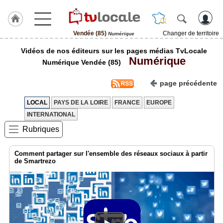
Vendée (85)
Changer de territoire
Numérique
J'adhère
Vidéos de nos éditeurs sur les pages médias TvLocale
à
Numérique
Hulcoq
Numérique Vendée (85)
ACCUEIL
page précédente
Vendée
(85)
LOCAL
PAYS DE LA LOIRE
FRANCE
EUROPE
INTERNATIONAL
TvLocale
France
Rubriques
Accueil
Comment partager sur l'ensemble des réseaux sociaux à partir
de Smartrezo
RUBRIQUES
Agenda
Gazette