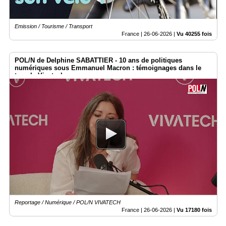
Emission / Tourisme / Transport
France |
26-06-2026
|
Vu 40255 fois
POL/N de Delphine SABATTIER - 10 ans de politiques
numériques sous Emmanuel Macron : témoignages dans le
temple Vivatech
Reportage / Numérique / POL/N VIVATECH
France |
26-06-2026
|
Vu 17180 fois