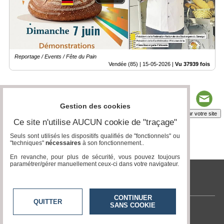
Reportage / Events / Fête du Pain
Vendée (85) |
15-05-2026
|
Vu 37939 fois
Gestion des cookies
Insérez sur votre site
Ce site n'utilise AUCUN cookie de "traçage"
Seuls sont utilisés les dispositifs qualifiés de "fonctionnels" ou
"techniques"
nécessaires
à son fonctionnement..
Page 1 / 8
1
2
3
4
5
6
7
8
En revanche, pour plus de sécurité, vous pouvez toujours
paramétrer/gérer manuellement ceux-ci dans votre navigateur.
tvlocale.fr
CONTINUER
QUITTER
SANS COOKIE
Contactez-nous