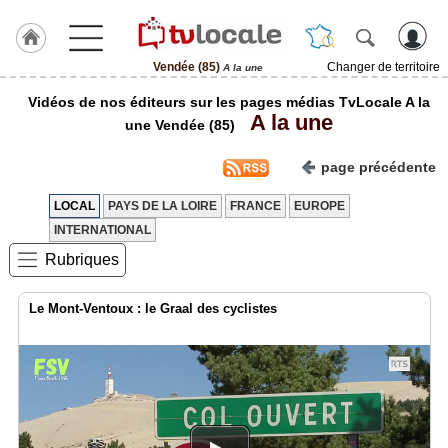
Vendée (85)
Changer de territoire
A la une
J'adhère
Vidéos de nos éditeurs sur les pages médias TvLocale A la
à
A la une
Hulcoq
une Vendée (85)
ACCUEIL
page précédente
Vendée
(85)
LOCAL
PAYS DE LA LOIRE
FRANCE
EUROPE
INTERNATIONAL
TvLocale
France
Rubriques
Accueil
Le Mont-Ventoux : le Graal des cyclistes
RUBRIQUES
Agenda
Gazette