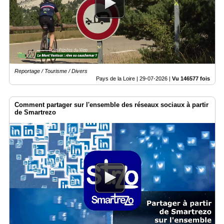
Vidéos
Médias
du
groupe
Blogs
Prémium
Reportage / Tourisme / Divers
Pays de la Loire |
29-07-2026
|
Vu 146577 fois
Inscription
annuaire
pro
Comment partager sur l'ensemble des réseaux sociaux à partir
de Smartrezo
Accès
éditeur