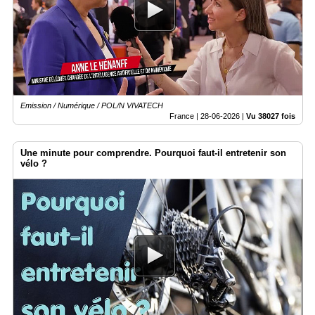
Emission / Numérique / POL/N VIVATECH
France |
28-06-2026
|
Vu 38027 fois
Une minute pour comprendre. Pourquoi faut-il entretenir son
vélo ?