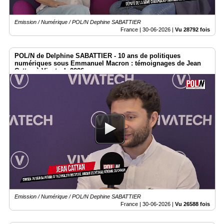
Emission / Numérique / POL/N Dephine SABATTIER
France |
30-06-2026
|
Vu 28792 fois
POL/N de Delphine SABATTIER - 10 ans de politiques
numériques sous Emmanuel Macron : témoignages de Jean
Cattan à Vivatech 2026
Emission / Numérique / POL/N Dephine SABATTIER
France |
30-06-2026
|
Vu 26588 fois