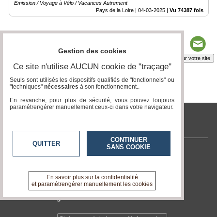
Emission / Voyage à Vélo / Vacances Autrement
Pays de la Loire |
04-03-2025
|
Vu 74387 fois
Gestion des cookies
Insérez sur votre site
Ce site n'utilise AUCUN cookie de "traçage"
Seuls sont utilisés les dispositifs qualifiés de "fonctionnels" ou
"techniques"
nécessaires
à son fonctionnement..
Page 1 / 1
1
En revanche, pour plus de sécurité, vous pouvez toujours
paramétrer/gérer manuellement ceux-ci dans votre navigateur.
tvlocale.fr
CONTINUER
QUITTER
SANS COOKIE
Contactez-nous
En savoir +
A propos de tvlocale.fr
En savoir plus sur la confidentialité
et paramétrer/gérer manuellement les cookies
Devenir délégué