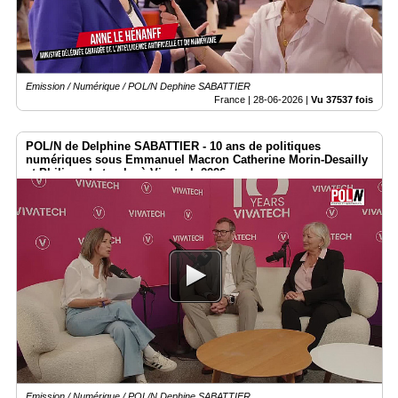
Emission / Numérique / POL/N Dephine SABATTIER
France |
28-06-2026
|
Vu 37537 fois
POL/N de Delphine SABATTIER - 10 ans de politiques
numériques sous Emmanuel Macron Catherine Morin-Desailly
et Philippe Latombe à Vivatech 2026
Emission / Numérique / POL/N Dephine SABATTIER