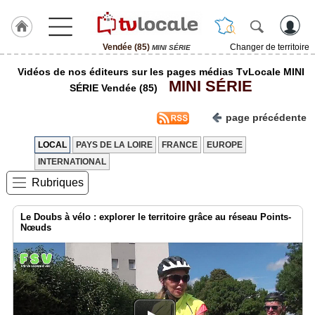
Vendée (85)
Changer de territoire
MINI SÉRIE
J'adhère
Vidéos de nos éditeurs sur les pages médias TvLocale MINI
à
MINI SÉRIE
Hulcoq
SÉRIE Vendée (85)
ACCUEIL
page précédente
Vendée
(85)
LOCAL
PAYS DE LA LOIRE
FRANCE
EUROPE
INTERNATIONAL
TvLocale
France
Rubriques
Accueil
Le Doubs à vélo : explorer le territoire grâce au réseau Points-
Nœuds
RUBRIQUES
Agenda
Gazette