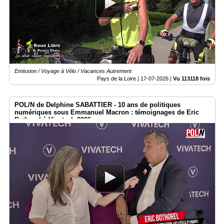
Vidéos
Médias
du
groupe
Blogs
Prémium
Emission / Voyage à Vélo / Vacances Autrement
Pays de la Loire |
17-07-2026
|
Vu 113118 fois
Inscription
annuaire
pro
POL/N de Delphine SABATTIER - 10 ans de politiques
numériques sous Emmanuel Macron : témoignages de Eric
Accès
Bothorel à Vivatech 2026
éditeur