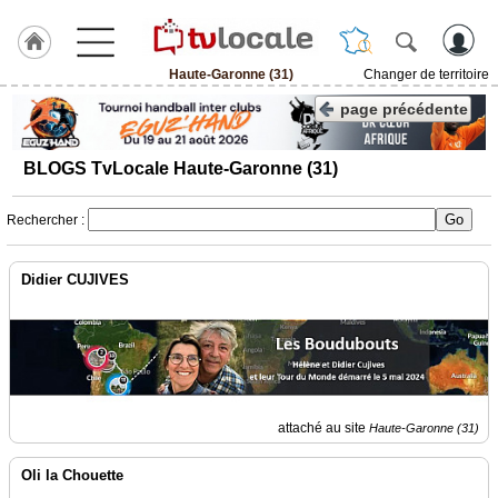
Haute-Garonne (31)
Changer de territoire
J'adhère
page précédente
à
Hulcoq
BLOGS TvLocale Haute-Garonne (31)
ACCUEIL
Haute-
Garonne
Rechercher :
(31)
Didier CUJIVES
TvLocale
France
Accueil
RUBRIQUES
attaché au site
Haute-Garonne (31)
Agenda
Oli la Chouette
Gazette