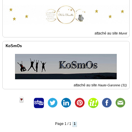
Vidéos
Médias
du
groupe
attaché au site
Muret
Blogs
Prémium
KoSmOs
Inscription
annuaire
pro
Accès
éditeur
attaché au site
Haute-Garonne (31)
Page 1 / 1
1