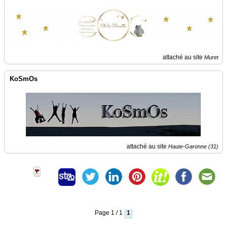
Vidéos
Médias
du
groupe
attaché au site
Muret
Blogs
Prémium
KoSmOs
Inscription
annuaire
pro
Accès
éditeur
attaché au site
Haute-Garonne (31)
Page 1 / 1
1