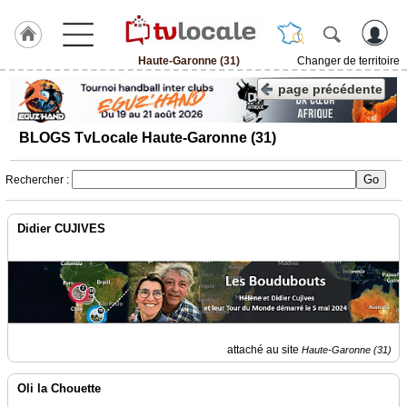
Haute-Garonne (31)
Changer de territoire
J'adhère
page précédente
à
Hulcoq
BLOGS TvLocale Haute-Garonne (31)
ACCUEIL
Haute-
Garonne
Rechercher :
(31)
Didier CUJIVES
TvLocale
France
Accueil
RUBRIQUES
attaché au site
Haute-Garonne (31)
Agenda
Oli la Chouette
Gazette