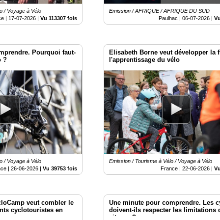
o / Voyage à Vélo
Emission / AFRIQUE / AFRIQUE DU SUD
ce |
17-07-2026
|
Vu 113307 fois
Paulhac |
06-07-2026
|
Vu
mprendre. Pourquoi faut-
Elisabeth Borne veut développer la fi
o ?
l'apprentissage du vélo
o / Voyage à Vélo
Emission / Tourisme à Vélo / Voyage à Vélo
nce |
26-06-2026
|
Vu 39753 fois
France |
22-06-2026
|
Vu
cloCamp veut combler le
Une minute pour comprendre. Les cy
ts cyclotouristes en
doivent-ils respecter les limitations 
vitesse ?