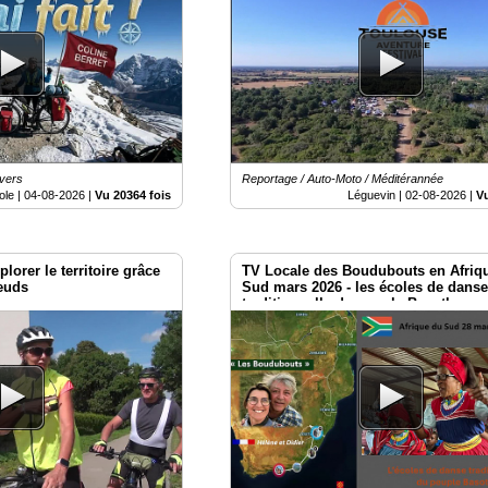
vers
Reportage / Auto-Moto / Méditérannée
ole |
04-08-2026
|
Vu 20364 fois
Léguevin |
02-08-2026
|
Vu
lorer le territoire grâce
TV Locale des Boudubouts en Afriq
œuds
Sud mars 2026 - les écoles de dans
traditionnelle du peuple Basotho