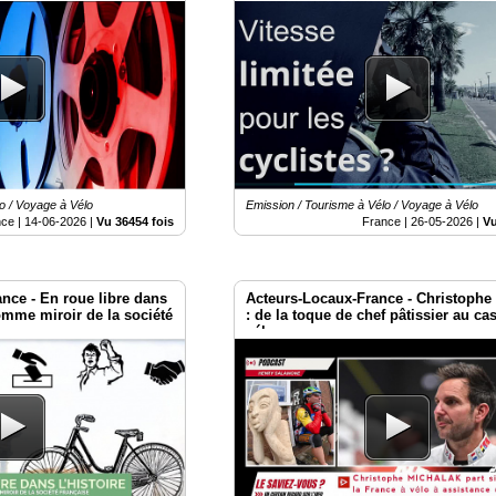
o / Voyage à Vélo
Emission / Tourisme à Vélo / Voyage à Vélo
nce |
14-06-2026
|
Vu 36454 fois
France |
26-05-2026
|
Vu
nce - En roue libre dans
Acteurs-Locaux-France - Christophe
comme miroir de la société
: de la toque de chef pâtissier au ca
vélo