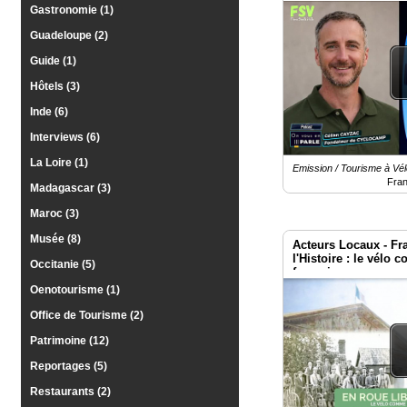
Gastronomie (1)
Guadeloupe (2)
Guide (1)
Hôtels (3)
Inde (6)
Interviews (6)
La Loire (1)
Emission / Tourisme à Vél
Fra
Madagascar (3)
Maroc (3)
Musée (8)
Acteurs Locaux - Fra
l'Histoire : le vélo 
Occitanie (5)
française
Oenotourisme (1)
Office de Tourisme (2)
Patrimoine (12)
Reportages (5)
Restaurants (2)