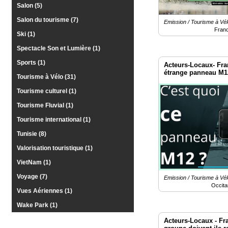
Salon (5)
Salon du tourisme (7)
Emission / Tourisme à Vél
Fran
Ski (1)
Spectacle Son et Lumière (1)
Sports (1)
Acteurs-Locaux- Fran
étrange panneau M1
Tourisme à Vélo (31)
Tourisme culturel (1)
Tourisme Fluvial (1)
Tourisme international (1)
Tunisie (8)
Valorisation touristique (1)
VietNam (1)
Voyage (7)
Emission / Tourisme à Vél
Occita
Vues Aériennes (1)
Wake Park (1)
Acteurs-Locaux - Fra