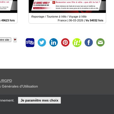
Reportage / Tourisme à Vélo / Voyage à Vélo
 49623 fois
France |
06-03-2026
|
Vu 54032 fois
tre site
L/RGPD
 Générales d'Utilisation
iteur »
onnement.
Je paramètre mes choix