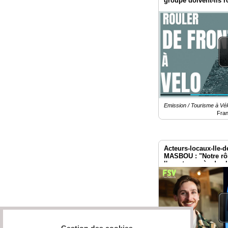
groupe doivent-ils r
Emission / Tourisme à Vél
Fra
Acteurs-locaux-Ile-d
MASBOU : "Notre rôl
l'aventure près de c