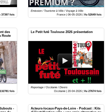
Emission / Tourisme à Vélo / Voyage à Vélo
 37397 fois
France |
06-05-2026
|
Vu 52649 fois
ent des
Le Petit futé Toulouse 2026 présentation
a Route
Reportage / Occitanie / Divers
132781 fois
Occitanie |
20-04-2026
|
Vu 27674 fois
dubouts -
Acteurs-locaux-Pays-de-Loire - Podcast : Kits