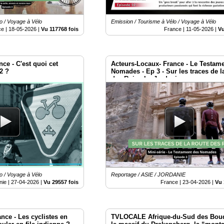
o / Voyage à Vélo
Emission / Tourisme à Vélo / Voyage à Vélo
ce |
18-05-2026
|
Vu 117768 fois
France |
11-05-2026
|
Vu
ce - C'est quoi cet
Acteurs-Locaux- France - Le Testam
2 ?
Nomades - Ep 3 - Sur les traces de l
des Rois - La Jordanie
o / Voyage à Vélo
Reportage / ASIE / JORDANIE
nie |
27-04-2026
|
Vu 29557 fois
France |
23-04-2026
|
Vu 
nce - Les cyclistes en
TVLOCALE Afrique-du-Sud des Bou