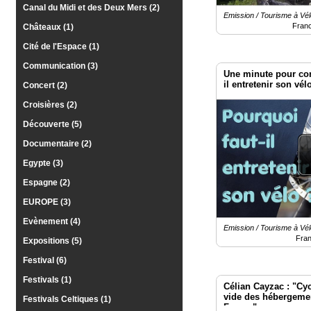
Canal du Midi et des Deux Mers (2)
Emission / Tourisme à Vél
Fran
Châteaux (1)
Cité de l'Espace (1)
Communication (3)
Une minute pour co
il entretenir son vél
Concert (2)
Croisières (2)
Découverte (5)
Documentaire (2)
Egypte (3)
Espagne (2)
EUROPE (3)
Evènement (4)
Emission / Tourisme à Vél
Fra
Expositions (5)
Festival (6)
Festivals (1)
Célian Cayzac : "Cy
vide des hébergemen
Festivals Celtiques (1)
France"