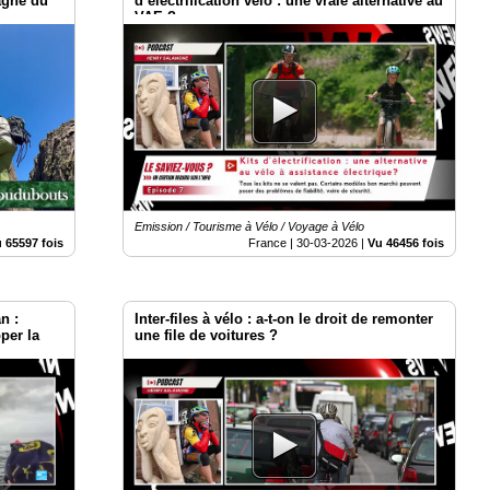
agne du
d’électrification vélo : une vraie alternative au
VAE ?
Emission / Tourisme à Vélo / Voyage à Vélo
 65597 fois
France |
30-03-2026
|
Vu 46456 fois
n :
Inter-files à vélo : a-t-on le droit de remonter
per la
une file de voitures ?