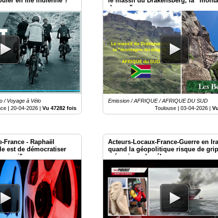
ouler en file indienne ?
le massif du Drakensberg, la “mont
dragon”,
o / Voyage à Vélo
Emission / AFRIQUE / AFRIQUE DU SUD
nce |
20-04-2026
|
Vu 47282 fois
Toulouse |
03-04-2026
|
Vu
e-France - Raphaël
Acteurs-Locaux-France-Guerre en Ira
e est de démocratiser
quand la géopolitique risque de grip
hez soi"
mécanique du vélo