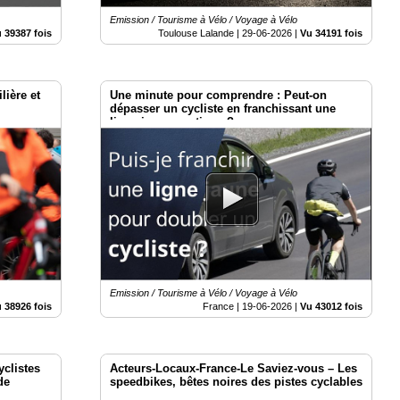
Emission / Tourisme à Vélo / Voyage à Vélo
 39387 fois
Toulouse Lalande |
29-06-2026
|
Vu 34191 fois
lière et
Une minute pour comprendre : Peut-on
dépasser un cycliste en franchissant une
ligne jaune continue ?
Emission / Tourisme à Vélo / Voyage à Vélo
 38926 fois
France |
19-06-2026
|
Vu 43012 fois
clistes
Acteurs-Locaux-France-Le Saviez-vous – Les
de
speedbikes, bêtes noires des pistes cyclables