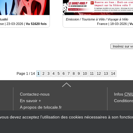
ualité
Emission / Tourisme à Vélo / Voyage à Vélo
use |
23-03-2026
|
Vu 51620 fois
France |
18-03-2026
|
Vu
Insérez sur vo
Page 1 / 14
1
2
3
4
5
6
7
8
9
10
11
12
13
14
Contactez-nous
Infos
CNI
En savoir +
Conditions
A propos de tvlocale.fr
« accès éd
 vous devez acceptez l’utilisation des cookies nécessaires à son foncti
Devenir délégué