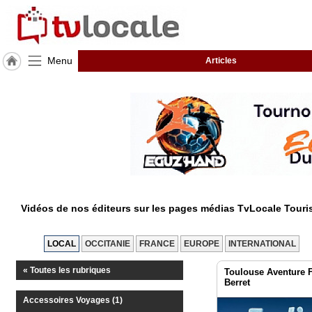
Menu
Articles
J'adhère
à
Hulcoq
ACCUEIL
Haute-
Garonne
(31)
TvLocale
France
Vidéos de nos éditeurs sur les pages médias TvLocale Tour
Accueil
LOCAL
OCCITANIE
FRANCE
EUROPE
INTERNATIONAL
RUBRIQUES
« Toutes les rubriques
Toulouse Aventure F
Berret
Agenda
Accessoires Voyages (1)