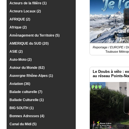
Acteurs de la filière (1)
Gazette
Acteurs Locaux (2)
Vidéos
AFRIQUE (2)
Médias
Afrique (2)
du
groupe
Aménagement du Territoire (5)
AMERIQUE du SUD (20)
Blogs
Reportage / EUROPE / Di
Prémium
ASIE (2)
Toulouse Métrop
Auto-Moto (2)
Inscription
annuaire
Autour du Monde (62)
pro
Le Doubs à vélo : exp
au réseau Points-N
Auvergne Rhône-Alpes (1)
Accès
Aviation (36)
éditeur
Balade culturelle (7)
Ballade Culturelle (1)
BIG SOUTH (1)
Bonnes Adresses (4)
Canal du Midi (5)