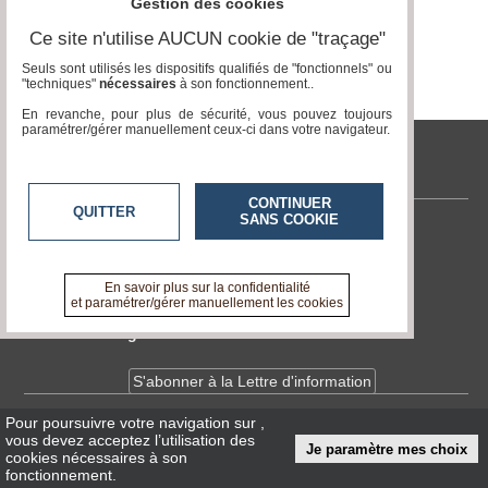
Gestion des cookies
Vidéos
Ce site n'utilise AUCUN cookie de "traçage"
Médias
Seuls sont utilisés les dispositifs qualifiés de "fonctionnels" ou
du
"techniques"
nécessaires
à son fonctionnement..
groupe
En revanche, pour plus de sécurité, vous pouvez toujours
paramétrer/gérer manuellement ceux-ci dans votre navigateur.
Blogs
Prémium
tvlocale.fr
Inscription
annuaire
CONTINUER
QUITTER
pro
SANS COOKIE
Contactez-nous
Accès
En savoir +
éditeur
A propos de tvlocale.fr
En savoir plus sur la confidentialité
et paramétrer/gérer manuellement les cookies
Devenir délégué
S'abonner à la Lettre d'information
Pour poursuivre votre navigation sur
,
Infos
CNIL/RGPD
vous devez acceptez l’utilisation des
Je paramètre mes choix
Conditions Générales d'Utilisation
cookies nécessaires à son
fonctionnement.