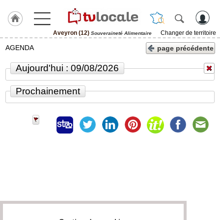
Aveyron (12)
Changer de territoire
Souveraineté Alimentaire
J'adhère
AGENDA
page précédente
à
Hulcoq
Aujourd'hui : 09/08/2026
ACCUEIL
Aveyron
Prochainement
(12)
TvLocale
France
Accueil
RUBRIQUES
Agenda
Gazette