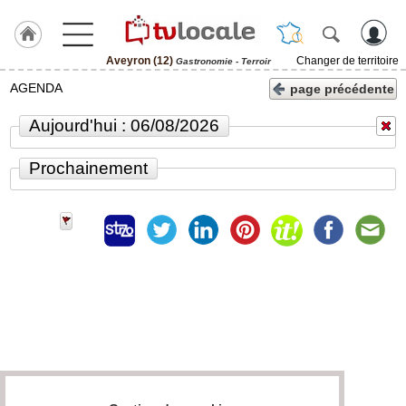
Aveyron (12)
Changer de territoire
Gastronomie - Terroir
J'adhère
AGENDA
page précédente
à
Hulcoq
Aujourd'hui : 06/08/2026
ACCUEIL
Aveyron
Prochainement
(12)
TvLocale
France
Accueil
RUBRIQUES
Agenda
Gazette