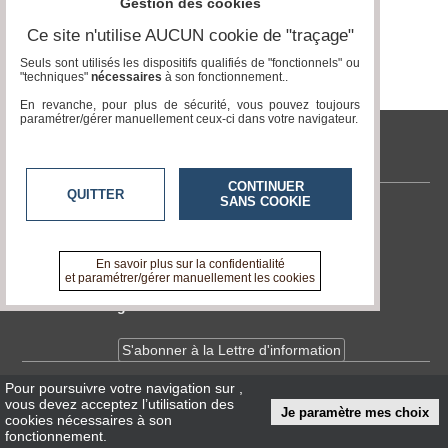
Gestion des cookies
Vidéos
Ce site n'utilise AUCUN cookie de "traçage"
Médias
Seuls sont utilisés les dispositifs qualifiés de "fonctionnels" ou
du
"techniques"
nécessaires
à son fonctionnement..
groupe
En revanche, pour plus de sécurité, vous pouvez toujours
paramétrer/gérer manuellement ceux-ci dans votre navigateur.
Blogs
Prémium
tvlocale.fr
Inscription
annuaire
CONTINUER
QUITTER
pro
SANS COOKIE
Contactez-nous
Accès
En savoir +
éditeur
A propos de tvlocale.fr
En savoir plus sur la confidentialité
et paramétrer/gérer manuellement les cookies
Devenir délégué
S'abonner à la Lettre d'information
Pour poursuivre votre navigation sur
,
Infos
CNIL/RGPD
vous devez acceptez l’utilisation des
Je paramètre mes choix
Conditions Générales d'Utilisation
cookies nécessaires à son
fonctionnement.