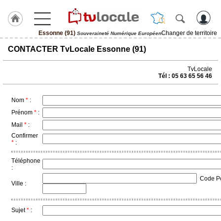
Essonne (91)
Changer de territoire
Souveraineté Numérique Européenne
J'adhère
CONTACTER TvLocale Essonne (91)
à
Hulcoq
TvLocale
Tél : 05 63 65 56 46
ACCUEIL
Essonne
(91)
Nom
*
:
Prénom
*
:
TvLocale
Mail
*
:
France
Confirmer
*
:
Accueil
Téléphone
RUBRIQUES
:
Code Pos
Ville :
Agenda
Gazette
Sujet
*
: