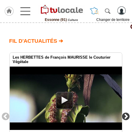
Essonne (91)
Changer de territoire
Culture
J'adhère
à
Hulcoq
FIL D'ACTUALITÉS ➔
ACCUEIL
Essonne
(91)
Les HERBETTES de François MAURISSE le Couturier
Végétale
TvLocale
France
Accueil
RUBRIQUES
Agenda
Gazette