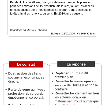
Pendant plus de 20 ans, François Maurisse parcourt la planète
Vidéos
pour des émissions de TV très "ushuaïesques", foulant les déserts,
rencontrant des gens hors normes, s'intégrant dans des tribus en
Médias
forêts primaires : une vie, du sens. En 2010, une pause ...
du
groupe
Blogs
Reportage / Audiovisuel / Nature
Prémium
Europe
|
12/07/2026
|
Vu 368490 fois
Inscription
annuaire
pro
Accès
éditeur