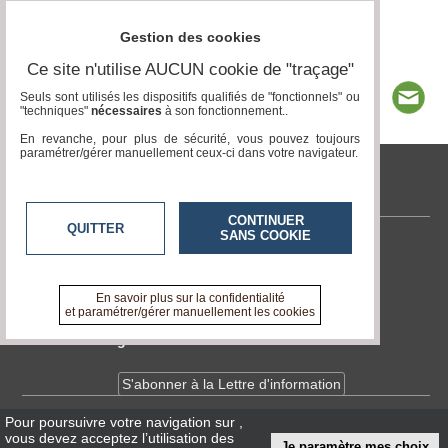
Gestion des cookies
Ce site n'utilise AUCUN cookie de "traçage"
Seuls sont utilisés les dispositifs qualifiés de "fonctionnels" ou
"techniques"
nécessaires
à son fonctionnement..
En revanche, pour plus de sécurité, vous pouvez toujours
paramétrer/gérer manuellement ceux-ci dans votre navigateur.
tvlocale.fr
CONTINUER
QUITTER
SANS COOKIE
Contactez-nous
En savoir +
A propos de tvlocale.fr
En savoir plus sur la confidentialité
et paramétrer/gérer manuellement les cookies
Devenir délégué
S'abonner à la Lettre d'information
Pour poursuivre votre navigation sur
,
Infos
CNIL/RGPD
vous devez acceptez l’utilisation des
Je paramètre mes choix